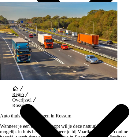
Auto Diensten
Regio
Overijssel
Rossum
Auto thuis laten bezorgen in Rossum
Wanneer je een occasion koopt wil je deze natuurlijk zo snel
mogelijk in huis hebben. Wanneer je bij Vaartland.nl je auto online