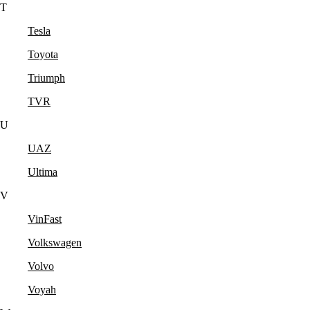
T
Tesla
Toyota
Triumph
TVR
U
UAZ
Ultima
V
VinFast
Volkswagen
Volvo
Voyah