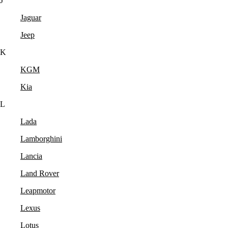
J
Jaguar
Jeep
K
KGM
Kia
L
Lada
Lamborghini
Lancia
Land Rover
Leapmotor
Lexus
Lotus