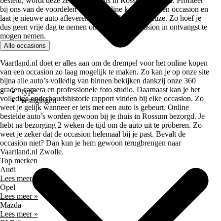
besteld, wordt deze zelfs bij je thuis in Rossum bezorgd. Profiteer
bij ons van de voordelen van het online kopen van een occasion en
laat je nieuwe auto afleveren op een adres naar keuze. Zo hoef je
dus geen vrije dag te nemen om je nieuwe occasion in ontvangst te
mogen nemen.
Alle occasions
Vaartland.nl doet er alles aan om de drempel voor het online kopen
van een occasion zo laag mogelijk te maken. Zo kan je op onze site
bijna alle auto’s volledig van binnen bekijken dankzij onze 360
graden camera en professionele foto studio. Daarnaast kan je het
Type
volledige onderhoudshistorie rapport vinden bij elke occasion. Zo
Vestigingen
weet je gelijk wanneer er iets met een auto is gebeurt. Online
bestelde auto’s worden gewoon bij je thuis in Rossum bezorgd. Je
hebt na bezorging 2 weken de tijd om de auto uit te proberen. Zo
weet je zeker dat de occasion helemaal bij je past. Bevalt de
occasion niet? Dan kun je hem gewoon terugbrengen naar
Vaartland.nl Zwolle.
Top merken
Audi
Lees meer »
Opel
Lees meer »
Mazda
Lees meer »