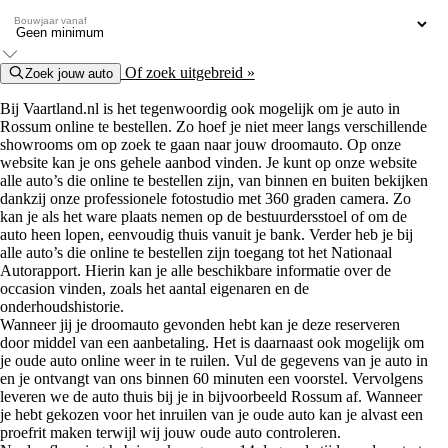
Bouwjaar vanaf
Of zoek uitgebreid »
Zoek jouw auto
Bij Vaartland.nl is het tegenwoordig ook mogelijk om je auto in
Rossum online te bestellen. Zo hoef je niet meer langs verschillende
showrooms om op zoek te gaan naar jouw droomauto. Op onze
website kan je ons gehele aanbod vinden. Je kunt op onze website
alle auto’s die online te bestellen zijn, van binnen en buiten bekijken
dankzij onze professionele fotostudio met 360 graden camera. Zo
kan je als het ware plaats nemen op de bestuurdersstoel of om de
auto heen lopen, eenvoudig thuis vanuit je bank. Verder heb je bij
alle auto’s die online te bestellen zijn toegang tot het Nationaal
Autorapport. Hierin kan je alle beschikbare informatie over de
occasion vinden, zoals het aantal eigenaren en de
onderhoudshistorie.
Wanneer jij je droomauto gevonden hebt kan je deze reserveren
door middel van een aanbetaling. Het is daarnaast ook mogelijk om
je oude auto online weer in te ruilen. Vul de gegevens van je auto in
en je ontvangt van ons binnen 60 minuten een voorstel. Vervolgens
leveren we de auto thuis bij je in bijvoorbeeld Rossum af. Wanneer
je hebt gekozen voor het inruilen van je oude auto kan je alvast een
proefrit maken terwijl wij jouw oude auto controleren.