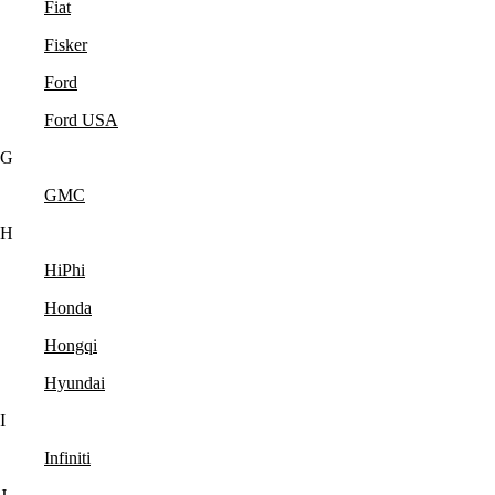
Fiat
Fisker
Ford
Ford USA
G
GMC
H
HiPhi
Honda
Hongqi
Hyundai
I
Infiniti