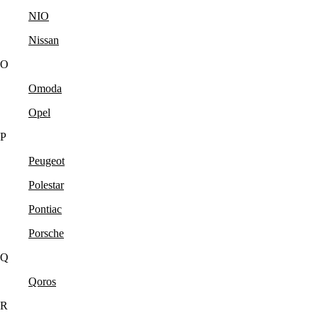
NIO
Nissan
O
Omoda
Opel
P
Peugeot
Polestar
Pontiac
Porsche
Q
Qoros
R