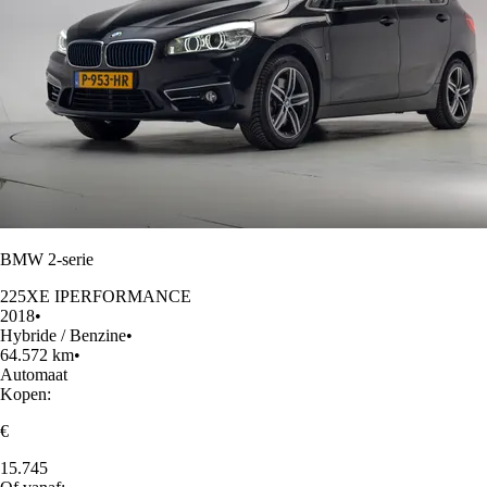
BMW 2-serie
225XE IPERFORMANCE
2018
•
Hybride / Benzine
•
64.572 km
•
Automaat
Kopen:
€
15.745