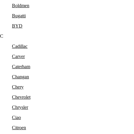
Boldmen
Bugatti
BYD
C
Cadillac
Carver
Caterham
Changan
Chery
Chevrolet
Chrysler
Ciao
Citroen