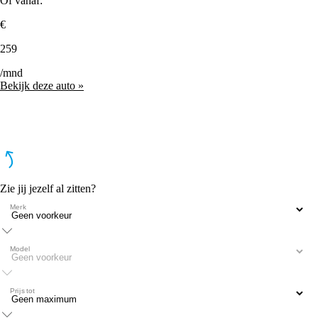
Of vanaf:
€
259
/mnd
Bekijk deze auto »
Zie jij jezelf al zitten?
Merk
Model
Prijs tot