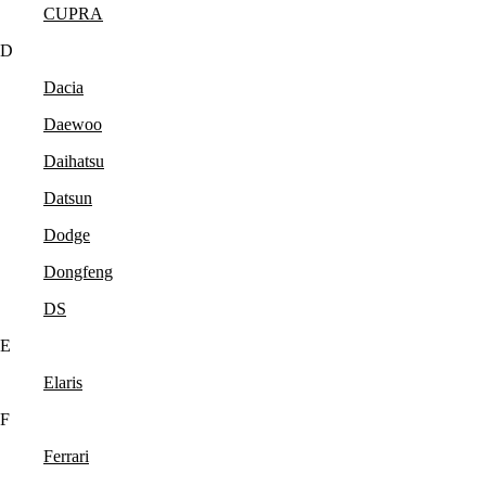
CUPRA
D
Dacia
Daewoo
Daihatsu
Datsun
Dodge
Dongfeng
DS
E
Elaris
F
Ferrari