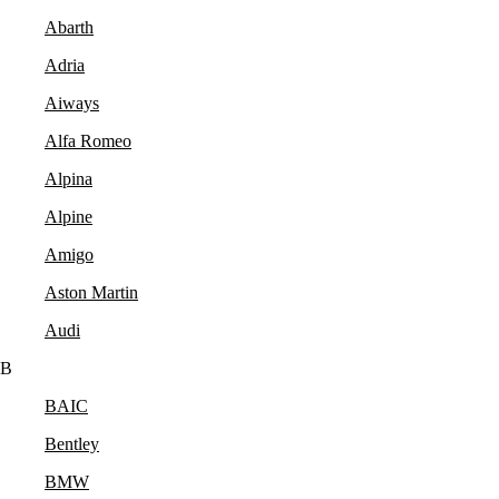
Abarth
Adria
Aiways
Alfa Romeo
Alpina
Alpine
Amigo
Aston Martin
Audi
B
BAIC
Bentley
BMW