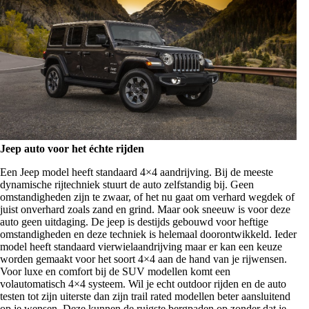
Jeep auto voor het échte rijden
Een Jeep model heeft standaard 4×4 aandrijving. Bij de meeste
dynamische rijtechniek stuurt de auto zelfstandig bij. Geen
omstandigheden zijn te zwaar, of het nu gaat om verhard wegdek of
juist onverhard zoals zand en grind. Maar ook sneeuw is voor deze
auto geen uitdaging. De jeep is destijds gebouwd voor heftige
omstandigheden en deze techniek is helemaal doorontwikkeld. Ieder
model heeft standaard vierwielaandrijving maar er kan een keuze
worden gemaakt voor het soort 4×4 aan de hand van je rijwensen.
Voor luxe en comfort bij de SUV modellen komt een
volautomatisch 4×4 systeem. Wil je echt outdoor rijden en de auto
testen tot zijn uiterste dan zijn trail rated modellen beter aansluitend
op je wensen. Deze kunnen de ruigste bergpaden op zonder dat je