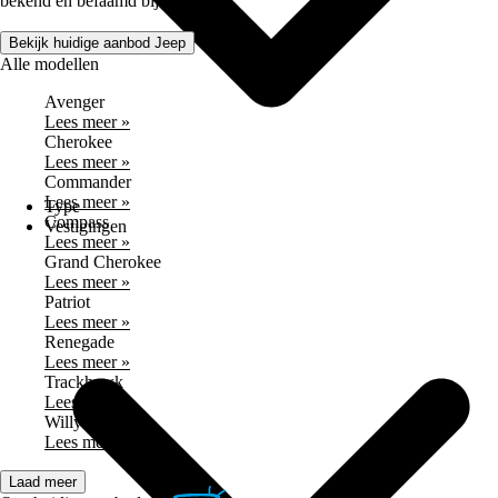
bekend en befaamd bij velen.
Bekijk huidige aanbod Jeep
Alle modellen
Avenger
Lees meer »
Cherokee
Lees meer »
Commander
Lees meer »
Type
Compass
Vestigingen
Lees meer »
Grand Cherokee
Lees meer »
Patriot
Lees meer »
Renegade
Lees meer »
Trackhawk
Lees meer »
Willys
Lees meer »
Laad meer