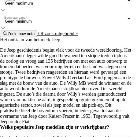
Bouwjaar vanaf
Of zoek uitgebreid »
Zoek jouw auto
Het ontstaan van het merk Jeep
De Jeep geschiedenis begint vlak voor de tweede wereldoorlog. Het
Amerikaanse leger wilde goed bewapend ten strijde treden tijdens
de oorlog en vroeg aan 135 bedrijven om met een auto ontwerp te
komen dat perfect was voor ruig terrein en bestand was tegen een
stootje. Twee bedrijven reageerden en hieraan werd gevraagd een
prototype te bouwen. Zowel Willy-Overland als Ford gingen aan de
slag met de bouw van de auto. De Willy MB werd de winnaar en de
auto werd door de Amerikaanse strijdkrachten overal ter wereld
ingezet. De auto’s die daarna door Willy’s werden geïntroduceerd
waren van praktische aard, ingespeeld op grote gezinnen of op de
agrarische sector, zowel als jeep model en als pick-up. Dit
praktische bleef de boventoon voeren, in ieder geval tot aan de
overname van Jeep door Kaiser-Frazer in 1953. Tegenwoordig valt
Jeep onder Fiat
Welke populaire Jeep modellen zijn er verkrijgbaar?