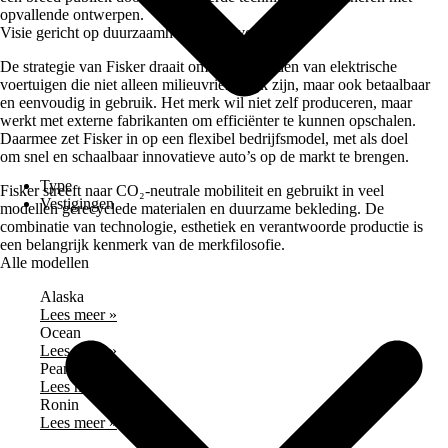
opvallende ontwerpen.
Visie gericht op duurzaamheid en eenvoud
De strategie van Fisker draait om het aanbieden van elektrische
voertuigen die niet alleen milieuvriendelijk zijn, maar ook betaalbaar
en eenvoudig in gebruik. Het merk wil niet zelf produceren, maar
werkt met externe fabrikanten om efficiënter te kunnen opschalen.
Daarmee zet Fisker in op een flexibel bedrijfsmodel, met als doel
om snel en schaalbaar innovatieve auto’s op de markt te brengen.
Type
Fisker streeft naar CO₂-neutrale mobiliteit en gebruikt in veel
Vestigingen
modellen gerecyclede materialen en duurzame bekleding. De
combinatie van technologie, esthetiek en verantwoorde productie is
een belangrijk kenmerk van de merkfilosofie.
Alle modellen
Alaska
Lees meer »
Ocean
Lees meer »
Pear
Lees meer »
Ronin
Lees meer »