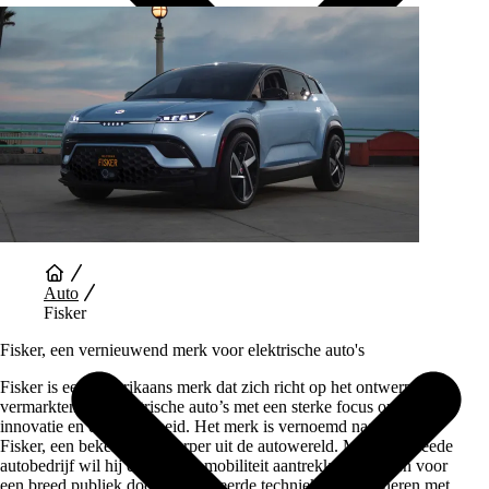
Auto Diensten
Auto
Fisker
Fisker, een vernieuwend merk voor elektrische auto's
Fisker is een Amerikaans merk dat zich richt op het ontwerpen en
vermarkten van elektrische auto’s met een sterke focus op design,
innovatie en duurzaamheid. Het merk is vernoemd naar Henrik
Fisker, een bekende ontwerper uit de autowereld. Met zijn tweede
autobedrijf wil hij elektrische mobiliteit aantrekkelijk maken voor
een breed publiek door geavanceerde techniek te combineren met