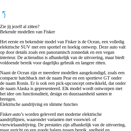
Zie jij jezelf al zitten?
Bekende modellen van Fisker
Het eerste en bekendste model van Fisker is de Ocean, een volledig
elektrische SUV met een sportief en hoekig ontwerp. Deze auto valt
op door details zoals een panoramisch zonnedak en een vegan
interieur. De actieradius is afhankelijk van de uitvoering, maar biedt
voldoende bereik voor dagelijks gebruik en langere ritten.
Naast de Ocean zijn er meerdere modellen aangekondigd, zoals een
compacte hatchback met de naam Pear en een sportieve GT onder
de naam Ronin. Er is ook een pick-upconcept ontwikkeld, dat onder
de naam Alaska is gepresenteerd. Elk model wordt ontworpen met
het idee om functionaliteit, design en duurzaamheid samen te
brengen.
Elektrische aandrijving en slimme functies
Fisker-auto’s worden geleverd met moderne elektrische
aandrijflijnen, waaronder varianten met voorwiel- of
vierwielaandrijving. De prestaties zijn afhankelijk van de uitvoering,
maar gericht op een goede balans tussen bereik, snelheid en