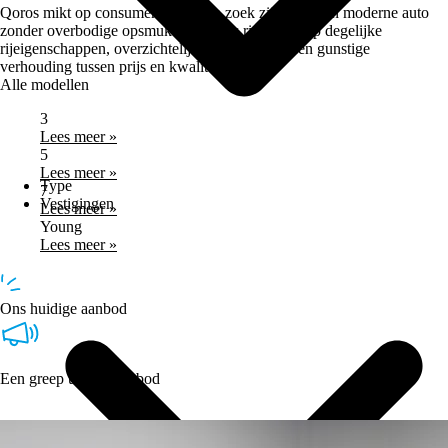
Qoros mikt op consumenten die op zoek zijn naar een moderne auto
zonder overbodige opsmuk. Het merk richt zich op degelijke
rijeigenschappen, overzichtelijke interieurs en een gunstige
verhouding tussen prijs en kwaliteit.
Alle modellen
3
Lees meer »
5
Lees meer »
Type
7
Vestigingen
Lees meer »
Young
Lees meer »
Ons huidige aanbod
Een greep uit ons aanbod