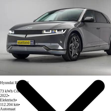
Over Ons
Hyundai IONIQ 5
73 kWh Connect
2022
•
Elektrisch
•
112.204 km
•
Automaat