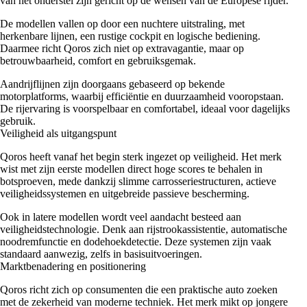
van het onderstel zijn gericht op de wensen van de Europese rijder.
De modellen vallen op door een nuchtere uitstraling, met
herkenbare lijnen, een rustige cockpit en logische bediening.
Daarmee richt Qoros zich niet op extravagantie, maar op
betrouwbaarheid, comfort en gebruiksgemak.
Aandrijflijnen zijn doorgaans gebaseerd op bekende
motorplatforms, waarbij efficiëntie en duurzaamheid vooropstaan.
De rijervaring is voorspelbaar en comfortabel, ideaal voor dagelijks
gebruik.
Veiligheid als uitgangspunt
Qoros heeft vanaf het begin sterk ingezet op veiligheid. Het merk
wist met zijn eerste modellen direct hoge scores te behalen in
botsproeven, mede dankzij slimme carrosseriestructuren, actieve
veiligheidssystemen en uitgebreide passieve bescherming.
Ook in latere modellen wordt veel aandacht besteed aan
veiligheidstechnologie. Denk aan rijstrookassistentie, automatische
noodremfunctie en dodehoekdetectie. Deze systemen zijn vaak
standaard aanwezig, zelfs in basisuitvoeringen.
Marktbenadering en positionering
Qoros richt zich op consumenten die een praktische auto zoeken
met de zekerheid van moderne techniek. Het merk mikt op jongere