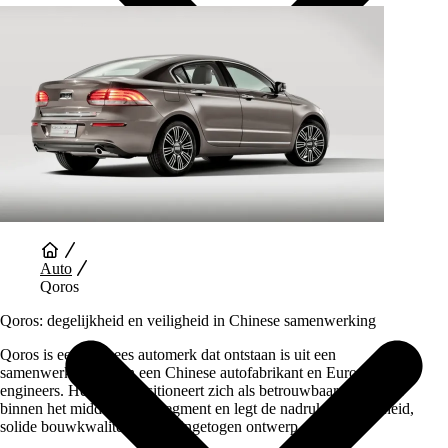
Auto Diensten
Auto
Qoros
Qoros: degelijkheid en veiligheid in Chinese samenwerking
Qoros is een Chinees automerk dat ontstaan is uit een
samenwerking tussen een Chinese autofabrikant en Europese
engineers. Het merk positioneert zich als betrouwbaar alternatief
binnen het middenklasse segment en legt de nadruk op veiligheid,
solide bouwkwaliteit en een ingetogen ontwerp.