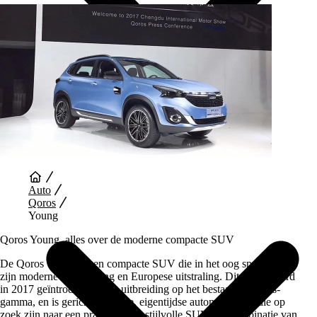
Auto Diensten
Auto
Qoros
Young
Qoros Young, alles over de moderne compacte SUV
De Qoros Young is een compacte SUV die in het oog springt door
zijn moderne vormgeving en Europese uitstraling. Dit model werd
in 2017 geïntroduceerd als uitbreiding op het bestaande Qoros-
gamma, en is gericht op jonge, eigentijdse automobilisten die op
zoek zijn naar een praktische en stijlvolle SUV. De combinatie van