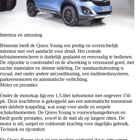
Interieur en uitrusting
Binnenin biedt de Qoros Young een prettig en overzichtelijk
interieur met veel aandacht voor detail. Het centrale
infotainmentscherm is duidelijk geplaatst en eenvoudig te bedienen.
De zitpositie is comfortabel en de afwerking is verrassend goed, met
zachte materialen en slimme indeling. De standaarduitrusting is
royaal, met onder andere airconditioning, een multimediasysteem,
parkeersensoren en automatische verlichting.
Motor en prestaties
Onder de motorkap ligt een 1,5-liter turbomotor met ongeveer 150
pk. Deze krachtbron is gekoppeld aan een automatische transmissie
met dubbele koppeling, wat zorgt voor snelle en soepele
schakelmomenten. De Qoros Young is voorwielaangedreven en
biedt goede prestaties, zowel in de stad als op langere ritten. De
motor is stil, soepel en voldoende krachtig voor dagelijks gebruik.
Techniek en rijcomfort
De Qoros Young staat op een modern onderstel dat is ontworpen