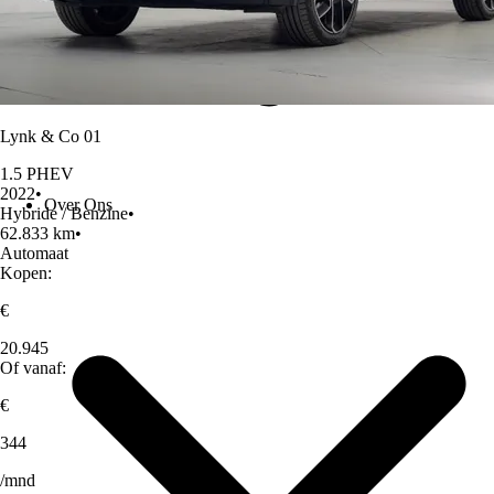
Lynk & Co 01
1.5 PHEV
2022
•
Over Ons
Hybride / Benzine
•
62.833 km
•
Automaat
Kopen:
€
20.945
Of vanaf:
€
344
/mnd