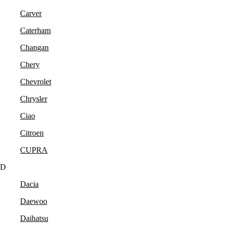
Carver
Caterham
Changan
Chery
Chevrolet
Chrysler
Ciao
Citroen
CUPRA
D
Dacia
Daewoo
Daihatsu