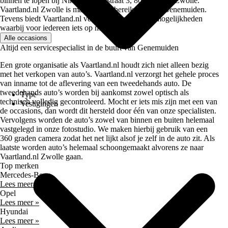
binnen te lopen bij Nikolaus Ottostraat 3, 8013 NG in Zwolle.
Vaartland.nl Zwolle is makkelijk te bereiken vanaf Genemuiden.
Tevens biedt Vaartland.nl verschillende garantie mogelijkheden
waarbij voor iedereen iets op maat is.
Alle occasions
Altijd een servicespecialist in de buurt van Genemuiden
Een grote organisatie als Vaartland.nl houdt zich niet alleen bezig
met het verkopen van auto’s. Vaartland.nl verzorgt het gehele proces
van inname tot de aflevering van een tweedehands auto. De
tweedehands auto’s worden bij aankomst zowel optisch als
Type
technisch volledig gecontroleerd. Mocht er iets mis zijn met een van
Vestigingen
de occasions, dan wordt dit hersteld door één van onze specialisten.
Vervolgens worden de auto’s zowel van binnen en buiten helemaal
vastgelegd in onze fotostudio. We maken hierbij gebruik van een
360 graden camera zodat het net lijkt alsof je zelf in de auto zit. Als
laatste worden auto’s helemaal schoongemaakt alvorens ze naar
Vaartland.nl Zwolle gaan.
Top merken
Mercedes-Benz
Lees meer »
Opel
Lees meer »
Hyundai
Lees meer »