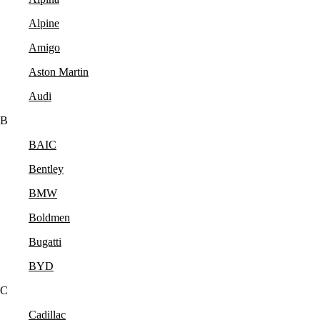
Alpine
Amigo
Aston Martin
Audi
B
BAIC
Bentley
BMW
Boldmen
Bugatti
BYD
C
Cadillac