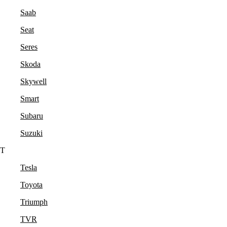
Saab
Seat
Seres
Skoda
Skywell
Smart
Subaru
Suzuki
T
Tesla
Toyota
Triumph
TVR