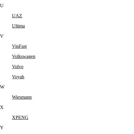
U
UAZ
Ultima
V
VinFast
Volkswagen
Volvo
Voyah
W
Wiesmann
X
XPENG
Y