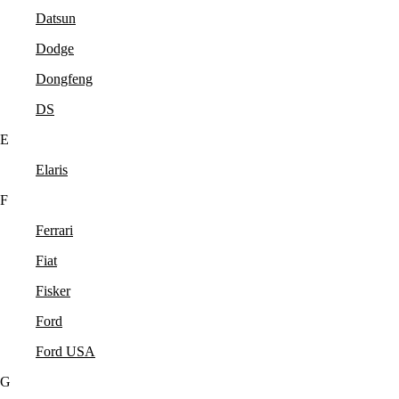
Datsun
Dodge
Dongfeng
DS
E
Elaris
F
Ferrari
Fiat
Fisker
Ford
Ford USA
G