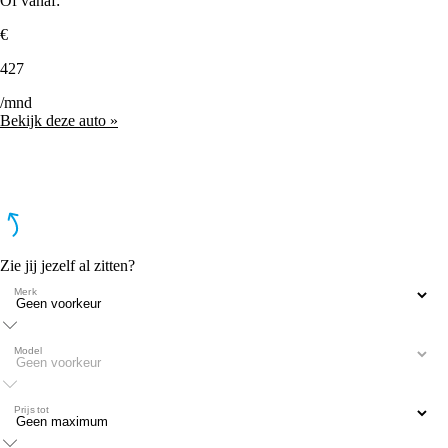
Of vanaf:
€
427
/mnd
Bekijk deze auto »
Zie jij jezelf al zitten?
Merk
Model
Prijs tot