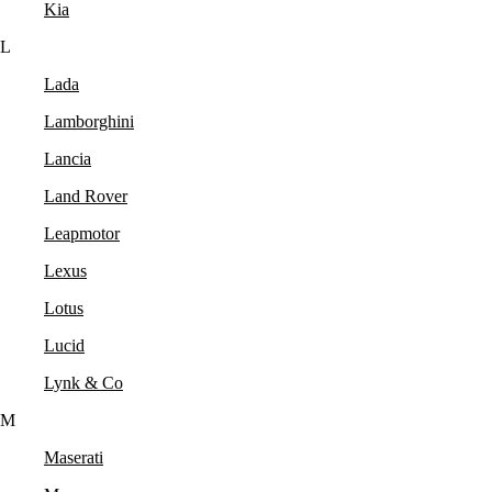
Kia
L
Lada
Lamborghini
Lancia
Land Rover
Leapmotor
Lexus
Lotus
Lucid
Lynk & Co
M
Maserati