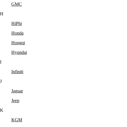
GMC
H
HiPhi
Honda
Hongqi
Hyundai
I
Infiniti
J
Jaguar
Jeep
K
KGM