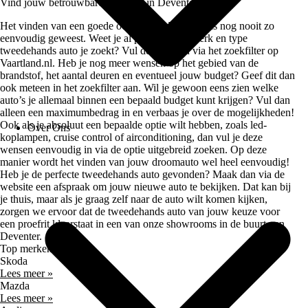
Vind jouw betrouwbare occasion in Deventer
Het vinden van een goede occasion in Deventer is nog nooit zo
eenvoudig geweest. Weet je al precies welk merk en type
tweedehands auto je zoekt? Vul deze dan in via het zoekfilter op
Vaartland.nl. Heb je nog meer wensen op het gebied van de
brandstof, het aantal deuren en eventueel jouw budget? Geef dit dan
ook meteen in het zoekfilter aan. Wil je gewoon eens zien welke
auto’s je allemaal binnen een bepaald budget kunt krijgen? Vul dan
alleen een maximumbedrag in en verbaas je over de mogelijkheden!
Ook als je absoluut een bepaalde optie wilt hebben, zoals led-
Over Ons
koplampen, cruise control of airconditioning, dan vul je deze
wensen eenvoudig in via de optie uitgebreid zoeken. Op deze
manier wordt het vinden van jouw droomauto wel heel eenvoudig!
Heb je de perfecte tweedehands auto gevonden? Maak dan via de
website een afspraak om jouw nieuwe auto te bekijken. Dat kan bij
je thuis, maar als je graag zelf naar de auto wilt komen kijken,
zorgen we ervoor dat de tweedehands auto van jouw keuze voor
een proefrit klaarstaat in een van onze showrooms in de buurt van
Deventer.
Top merken
Skoda
Lees meer »
Mazda
Lees meer »