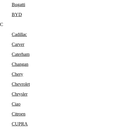
Bugatti
BYD
C
Cadillac
Carver
Caterham
Changan
Chery
Chevrolet
Chrysler
Ciao
Citroen
CUPRA