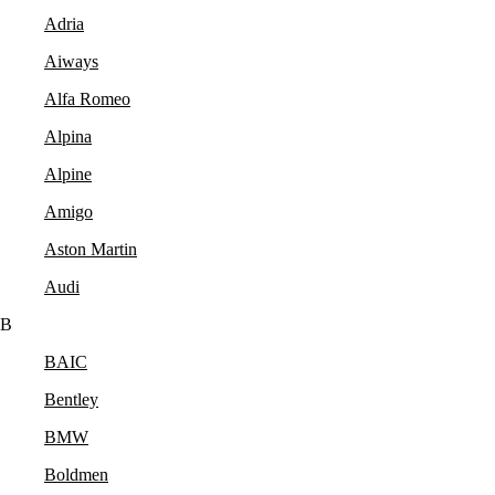
Adria
Aiways
Alfa Romeo
Alpina
Alpine
Amigo
Aston Martin
Audi
B
BAIC
Bentley
BMW
Boldmen