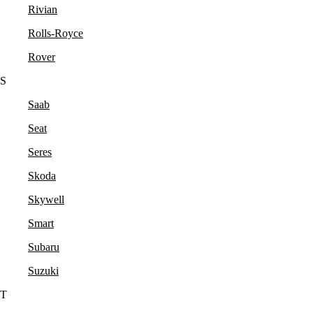
Rivian
Rolls-Royce
Rover
S
Saab
Seat
Seres
Skoda
Skywell
Smart
Subaru
Suzuki
T