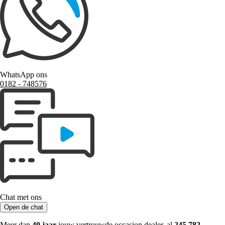
WhatsApp ons
0182 ‑ 748576
Chat met ons
Open de chat
Meer dan
40 jaar
jouw vertrouwde occasion dealer, al
245.782