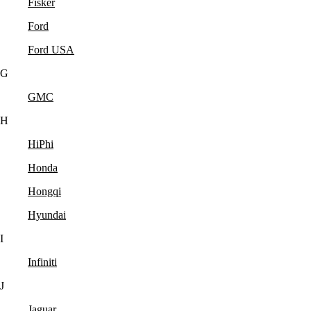
Fisker
Ford
Ford USA
G
GMC
H
HiPhi
Honda
Hongqi
Hyundai
I
Infiniti
J
Jaguar