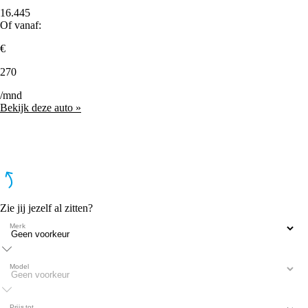
16.445
Of vanaf:
€
270
/mnd
Bekijk deze auto »
Zie jij jezelf al zitten?
Merk
Model
Prijs tot