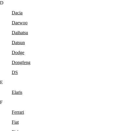
D
Dacia
Daewoo
Daihatsu
Datsun
Dodge
Dongfeng
DS
E
Elaris
F
Ferrari
Fiat