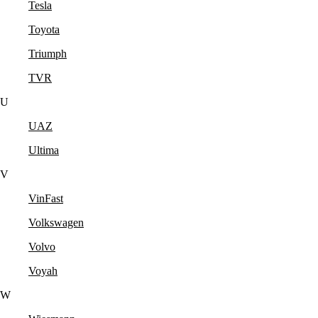
Tesla
Toyota
Triumph
TVR
U
UAZ
Ultima
V
VinFast
Volkswagen
Volvo
Voyah
W