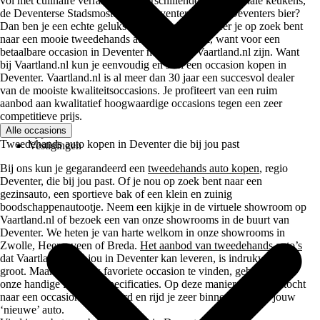
vol met culinaire verrassingen, verschillende internationale keukens,
de Deventerse Stadsmosterd, de Deventer koek en Deventers bier?
Dan ben je een echte geluksvogel. En ook wanneer je op zoek bent
naar een mooie tweedehands auto heb je geluk, want voor een
betaalbare occasion in Deventer moet je bij Vaartland.nl zijn. Want
bij Vaartland.nl kun je eenvoudig en snel een occasion kopen in
Deventer. Vaartland.nl is al meer dan 30 jaar een succesvol dealer
van de mooiste kwaliteitsoccasions. Je profiteert van een ruim
aanbod aan kwalitatief hoogwaardige occasions tegen een zeer
competitieve prijs.
Alle occasions
Type
Tweedehands auto kopen in Deventer die bij jou past
Vestigingen
Bij ons kun je gegarandeerd een
tweedehands auto kopen
, regio
Deventer, die bij jou past. Of je nou op zoek bent naar een
gezinsauto, een sportieve bak of een klein en zuinig
boodschappenautootje. Neem een kijkje in de virtuele showroom op
Vaartland.nl of bezoek een van onze showrooms in de buurt van
Deventer. We heten je van harte welkom in onze showrooms in
Zwolle, Heerenveen of Breda.
Het aanbod van tweedehands auto’s
dat Vaartland.nl bij jou in Deventer kan leveren, is indrukwekkend
groot. Maak, om jouw favoriete occasion te vinden, gebruik van
onze handige filters en specificaties. Op deze manier is de zoektocht
naar een occasion zo gebeurd en rijd je zeer binnenkort al in jouw
‘nieuwe’ auto.