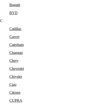
Bugatti
BYD
C
Cadillac
Carver
Caterham
Changan
Chery
Chevrolet
Chrysler
Ciao
Citroen
CUPRA