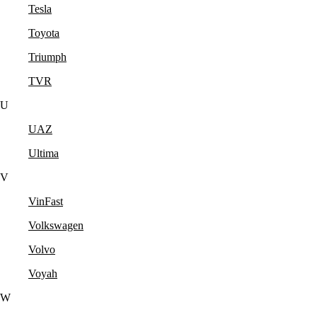
Tesla
Toyota
Triumph
TVR
U
UAZ
Ultima
V
VinFast
Volkswagen
Volvo
Voyah
W