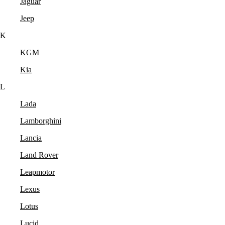
Jaguar
Jeep
K
KGM
Kia
L
Lada
Lamborghini
Lancia
Land Rover
Leapmotor
Lexus
Lotus
Lucid