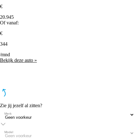
€
20.945
Of vanaf:
€
344
/mnd
Bekijk deze auto »
Zie jij jezelf al zitten?
Merk
Model