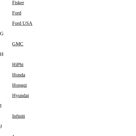
Fisker
Ford
Ford USA
G
GMC
H
HiPhi
Honda
Hongqi
Hyundai
I
Infiniti
J