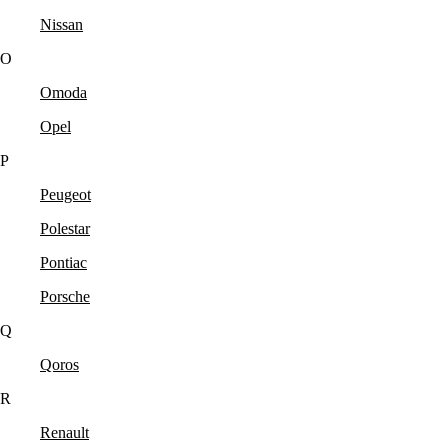
Nissan
O
Omoda
Opel
P
Peugeot
Polestar
Pontiac
Porsche
Q
Qoros
R
Renault