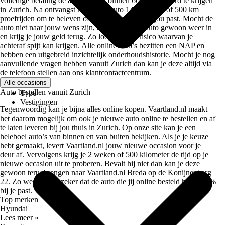
volledige betaling de auto vaak al binnen 60 uur geleverd te krijgen
in Zurich. Na ontvangst mag je de auto 14 dagen en/of 500 km
proefrijden om te beleven of de auto volledig bij jou past. Mocht de
auto niet naar jouw wens zijn, dan lever je de auto gewoon weer in
en krijg je jouw geld terug. Zo loop je geen risico waarvan je
achteraf spijt kan krijgen. Alle online auto’s bezitten een NAP en
hebben een uitgebreid inzichtelijk onderhoudshistorie. Mocht je nog
aanvullende vragen hebben vanuit Zurich dan kan je deze altijd via
de telefoon stellen aan ons klantcontactcentrum.
Alle occasions
Auto bestellen vanuit Zurich
Type
Vestigingen
Tegenwoordig kan je bijna alles online kopen. Vaartland.nl maakt
het daarom mogelijk om ook je nieuwe auto online te bestellen en af
te laten leveren bij jou thuis in Zurich. Op onze site kan je een
heleboel auto’s van binnen en van buiten bekijken. Als je je keuze
hebt gemaakt, levert Vaartland.nl jouw nieuwe occasion voor je
deur af. Vervolgens krijg je 2 weken of 500 kilometer de tijd op je
nieuwe occasion uit te proberen. Bevalt hij niet dan kan je deze
gewoon terugbrengen naar Vaartland.nl Breda op de Konijnenberg
22. Zo weet je dus zeker dat de auto die jij online besteld hebt 100%
bij je past.
Top merken
Hyundai
Lees meer »