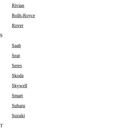
Rivian
Rolls-Royce
Rover
S
Saab
Seat
Seres
Skoda
Skywell
Smart
Subaru
Suzuki
T