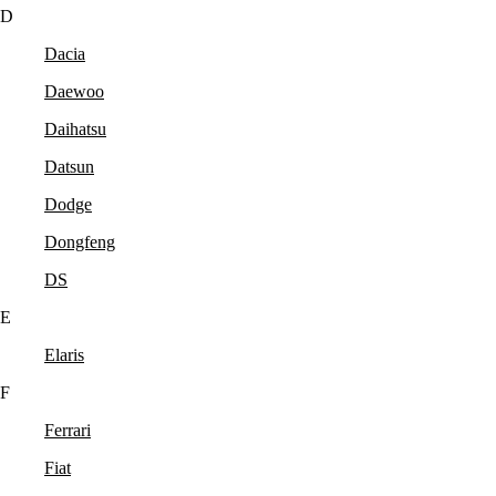
D
Dacia
Daewoo
Daihatsu
Datsun
Dodge
Dongfeng
DS
E
Elaris
F
Ferrari
Fiat