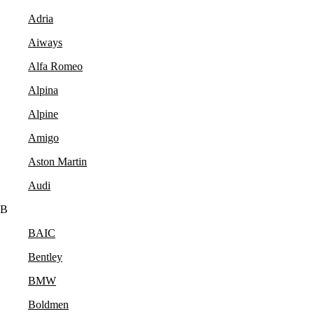
Adria
Aiways
Alfa Romeo
Alpina
Alpine
Amigo
Aston Martin
Audi
B
BAIC
Bentley
BMW
Boldmen