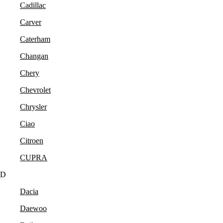
Cadillac
Carver
Caterham
Changan
Chery
Chevrolet
Chrysler
Ciao
Citroen
CUPRA
D
Dacia
Daewoo