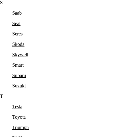
S
Saab
Seat
Seres
Skoda
Skywell
Smart
Subaru
Suzuki
T
Tesla
Toyota
Triumph