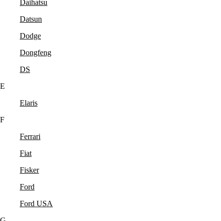
Daihatsu
Datsun
Dodge
Dongfeng
DS
E
Elaris
F
Ferrari
Fiat
Fisker
Ford
Ford USA
G