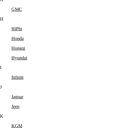
GMC
H
HiPhi
Honda
Hongqi
Hyundai
I
Infiniti
J
Jaguar
Jeep
K
KGM