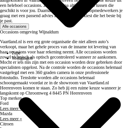
aangekomen in Vaartland.nl Heerenveen heb je een ruime keuze uit
een heleboel occasions. Zo zit er bijna altijd een auto tussen die
geschikt is voor jou. Daarnaast helpen onze verkoopmedewerkers je
graag met een passend advies zodat je de auto kiest die het beste bij
je past.
Alle occasions
Occasions omgeving Wijnaldum
Vaartland.nl is een erg grote organisatie die niet alleen auto’s
verkoopt, maar het gehele proces van de inname tot levering van
haar occasions voor haar rekening neemt. Alle occasions worden
Type
zowel technisch als optisch gecontroleerd wanneer ze aankomen.
Vestigingen
Mocht er iets mis zijn met een occasion worden deze gebreken door
specialisten opgelost. Na de controle worden de occasions helemaal
vastgelegd met een 360 graden camera in onze professionele
fotostudio. Tenslotte worden alle occasions helemaal
schoongemaakt voordat ze in de showroom van Vaartland.nl
Heerenveen komen te staan. Zo heb jij een ruime keuze wanneer je
langskomt op Chroomweg 4 8445 PN Heerenveen
Top merken
Ford
Lees meer »
Mazda
Lees meer »
Citroen