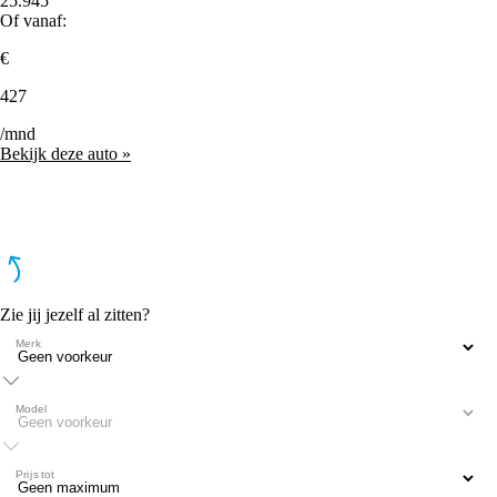
25.945
Of vanaf:
€
427
/mnd
Bekijk deze auto »
Zie jij jezelf al zitten?
Merk
Model
Prijs tot