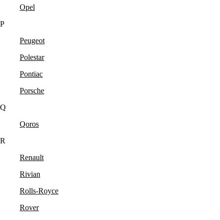
Opel
P
Peugeot
Polestar
Pontiac
Porsche
Q
Qoros
R
Renault
Rivian
Rolls-Royce
Rover