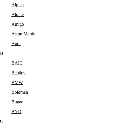
Alpina
Alpine
Amigo
Aston Martin
Audi
B
BAIC
Bentley
BMW
Boldmen
Bugatti
BYD
C