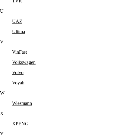
TVR
U
UAZ
Ultima
V
VinFast
Volkswagen
Volvo
Voyah
W
Wiesmann
X
XPENG
Y