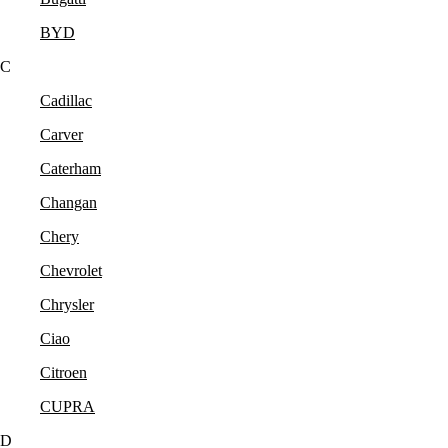
BYD
C
Cadillac
Carver
Caterham
Changan
Chery
Chevrolet
Chrysler
Ciao
Citroen
CUPRA
D