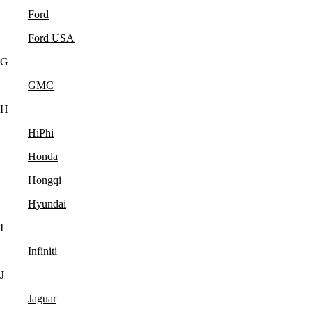
Ford
Ford USA
G
GMC
H
HiPhi
Honda
Hongqi
Hyundai
I
Infiniti
J
Jaguar