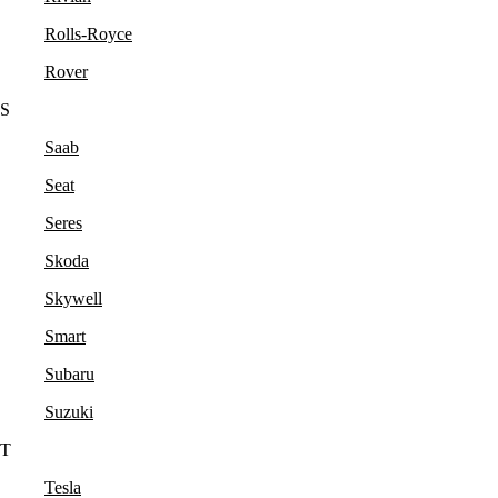
Rolls-Royce
Rover
S
Saab
Seat
Seres
Skoda
Skywell
Smart
Subaru
Suzuki
T
Tesla