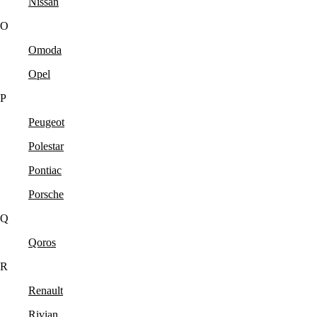
Nissan
O
Omoda
Opel
P
Peugeot
Polestar
Pontiac
Porsche
Q
Qoros
R
Renault
Rivian