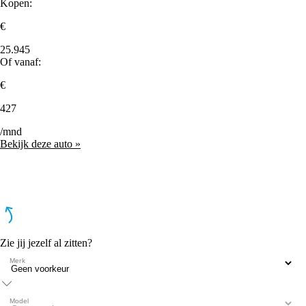
Kopen:
€
25.945
Of vanaf:
€
427
/mnd
Bekijk deze auto »
Zie jij jezelf al zitten?
Merk
Model