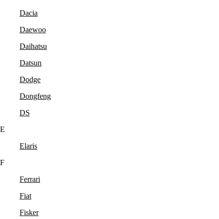
Dacia
Daewoo
Daihatsu
Datsun
Dodge
Dongfeng
DS
E
Elaris
F
Ferrari
Fiat
Fisker