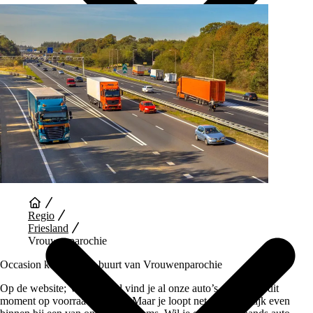
Auto Diensten
Regio
Friesland
Vrouwenparochie
Occasion kopen in de buurt van Vrouwenparochie
Op de website; Vaartland.nl vind je al onze auto’s die wij op dit
moment op voorraad hebben. Maar je loopt net zo makkelijk even