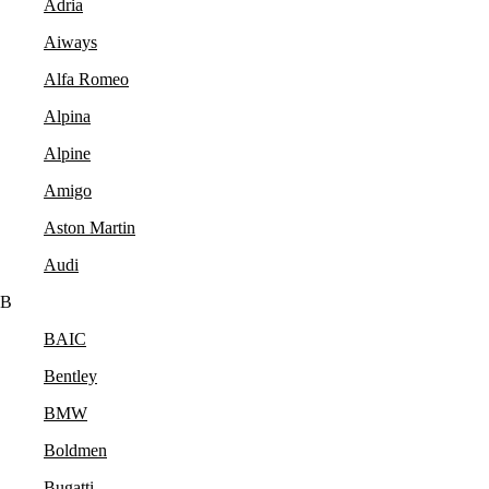
Adria
Aiways
Alfa Romeo
Alpina
Alpine
Amigo
Aston Martin
Audi
B
BAIC
Bentley
BMW
Boldmen
Bugatti