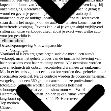
binnen bij een van onze showrooms. Wil je een tweedehands auto
kopen in de buurt van Vrouwenparochie? Kom dan even langs bij
onze vestiging Heerenveen. Onze medewerkers staan je graag te
woord en geven je persoonlijk advies. Mocht de auto op dat
moment niet op de huidige locatie van Vaartland.nl Heerenveen
staan dan is het mogelijk om de auto over te laten komen naar de
betreffende vestiging. Tevens kan je al je vragen altijd vrijblijvend
stellen aan onze verkoopadviseur zodat je exact weet welke auto
voor jou geschikt is.
Alle occasions
Occasions omgeving Vrouwenparochie
Type
Vestigingen
Vaartland.nl is een erg grote organisatie die niet alleen auto’s
verkoopt, maar het gehele proces van de inname tot levering van
haar occasions voor haar rekening neemt. Alle occasions worden
zowel technisch als optisch gecontroleerd wanneer ze aankomen.
Mocht er iets mis zijn met een occasion worden deze gebreken door
specialisten opgelost. Na de controle worden de occasions helemaal
vastgelegd met een 360 graden camera in onze professionele
fotostudio. Tenslotte worden alle occasions helemaal
schoongemaakt voordat ze in de showroom van Vaartland.nl
Heerenveen komen te staan. Zo heb jij een ruime keuze wanneer je
langskomt op Chroomweg 4 8445 PN Heerenveen
Top merken
Citroen