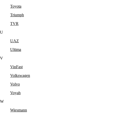
Toyota
Triumph
TVR
U
UAZ
Ultima
V
VinFast
Volkswagen
Volvo
Voyah
W
Wiesmann