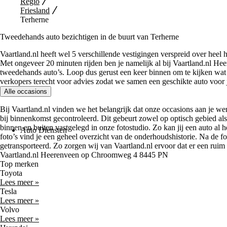
Regio
Friesland
Terherne
Tweedehands auto bezichtigen in de buurt van Terherne
Vaartland.nl heeft wel 5 verschillende vestigingen verspreid over heel h
Met ongeveer 20 minuten rijden ben je namelijk al bij Vaartland.nl H
tweedehands auto’s. Loop dus gerust een keer binnen om te kijken wat 
verkopers terecht voor advies zodat we samen een geschikte auto voor
Alle occasions
Bij Vaartland.nl vinden we het belangrijk dat onze occasions aan je 
bij binnenkomst gecontroleerd. Dit gebeurt zowel op optisch gebied al
binnen en buiten vastgelegd in onze fotostudio. Zo kan jij een auto al h
Auto Diensten
foto’s vind je een geheel overzicht van de onderhoudshistorie. Na de fo
getransporteerd. Zo zorgen wij van Vaartland.nl ervoor dat er een ruim
Vaartland.nl Heerenveen op Chroomweg 4 8445 PN
Top merken
Toyota
Lees meer »
Tesla
Lees meer »
Volvo
Lees meer »