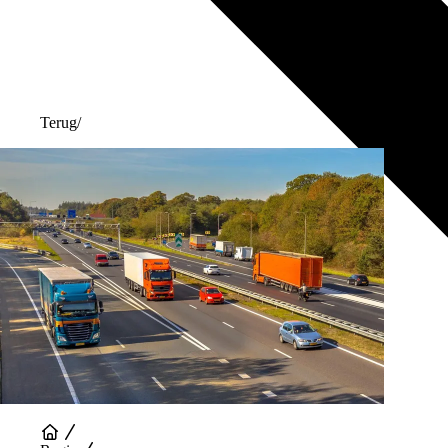
Terug
/