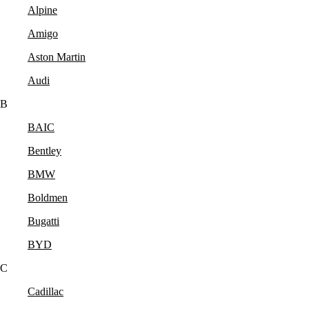
Alpine
Amigo
Aston Martin
Audi
B
BAIC
Bentley
BMW
Boldmen
Bugatti
BYD
C
Cadillac