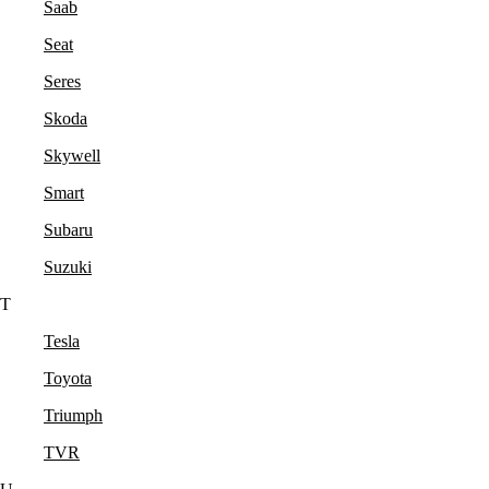
Saab
Seat
Seres
Skoda
Skywell
Smart
Subaru
Suzuki
T
Tesla
Toyota
Triumph
TVR