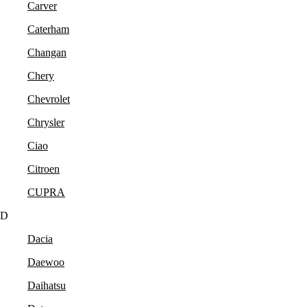
Carver
Caterham
Changan
Chery
Chevrolet
Chrysler
Ciao
Citroen
CUPRA
D
Dacia
Daewoo
Daihatsu