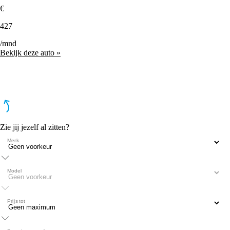
€
427
/mnd
Bekijk deze auto »
Zie jij jezelf al zitten?
Merk
Model
Prijs tot