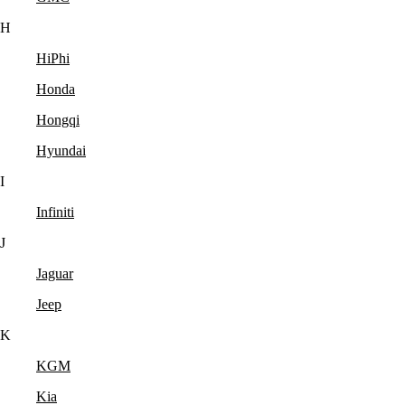
H
HiPhi
Honda
Hongqi
Hyundai
I
Infiniti
J
Jaguar
Jeep
K
KGM
Kia