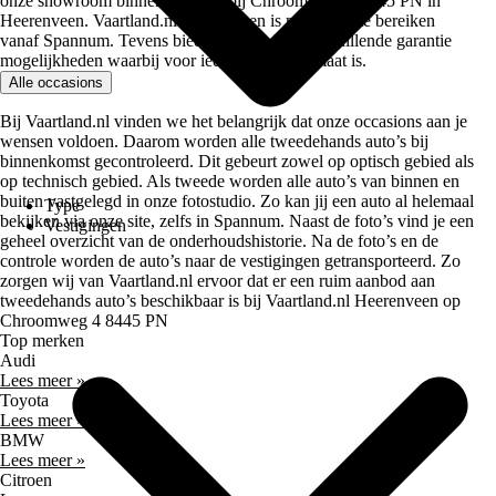
onze showroom binnen te lopen bij Chroomweg 4, 8445 PN in
Heerenveen. Vaartland.nl Heerenveen is makkelijk te bereiken
vanaf Spannum. Tevens biedt Vaartland.nl verschillende garantie
mogelijkheden waarbij voor iedereen iets op maat is.
Alle occasions
Bij Vaartland.nl vinden we het belangrijk dat onze occasions aan je
wensen voldoen. Daarom worden alle tweedehands auto’s bij
binnenkomst gecontroleerd. Dit gebeurt zowel op optisch gebied als
op technisch gebied. Als tweede worden alle auto’s van binnen en
buiten vastgelegd in onze fotostudio. Zo kan jij een auto al helemaal
Type
bekijken via onze site, zelfs in Spannum. Naast de foto’s vind je een
Vestigingen
geheel overzicht van de onderhoudshistorie. Na de foto’s en de
controle worden de auto’s naar de vestigingen getransporteerd. Zo
zorgen wij van Vaartland.nl ervoor dat er een ruim aanbod aan
tweedehands auto’s beschikbaar is bij Vaartland.nl Heerenveen op
Chroomweg 4 8445 PN
Top merken
Audi
Lees meer »
Toyota
Lees meer »
BMW
Lees meer »
Citroen