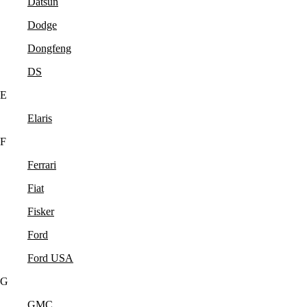
Datsun
Dodge
Dongfeng
DS
E
Elaris
F
Ferrari
Fiat
Fisker
Ford
Ford USA
G
GMC