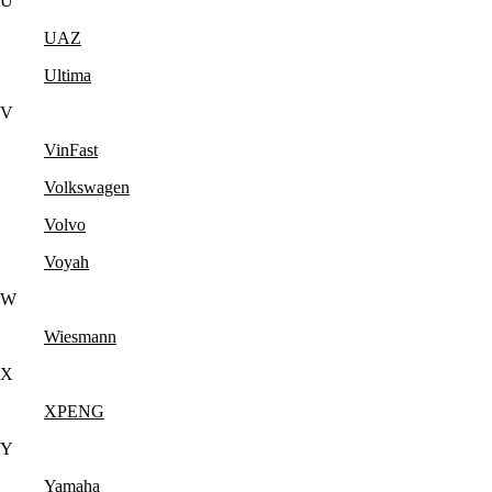
U
UAZ
Ultima
V
VinFast
Volkswagen
Volvo
Voyah
W
Wiesmann
X
XPENG
Y
Yamaha