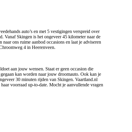
weedehands auto’s en met 5 vestigingen verspreid over
nd. Vanaf Skingen is het ongeveer 45 kilometer naar de
n naar ons ruime aanbod occasions en laat je adviseren
p Chroomweg 4 in Heerenveen.
oldoet aan jouw wensen. Staat er geen occasion die
ek gegaan kan worden naar jouw droomauto. Ook kan je
geveer 30 minuten rijden van Skingen. Vaartland.nl
dt haar voorraad up-to-date. Mocht je aanvullende vragen