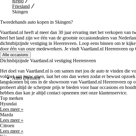
Regio
Friesland
Skingen
Tweedehands auto kopen in Skingen?
Vaartland.nl heeft al meer dan 30 jaar ervaring met het verkopen van t
heel het land zijn we één van de grootste occasiondealers van Nederla
dichtstbijzijnde vestiging in Heerenveen. Loop eens binnen om te kijke
door één van onze medewerkers. Je vindt Vaartland.nl Heerenveen o
Alle occasions
Dichtsbijzijnde Vaartland.nl vestiging Heerenveen
Het doel van Vaartland.nl is om samen met jou de auto te vinden die v
voldoet aan jouw eisen, laat het ons dan weten zodat er bewust opzo
Auto Diensten
langskomen bij ons in de showroom van Vaartland.nl Heerenveen op on
probeert altijd de scherpste prijs te bieden voor haar occasions en hou
hebben dan kan je altijd contact opnemen met onze klantenservice.
Top merken
Hyundai
Lees meer »
Mazda
Lees meer »
Citroen
Lees meer »