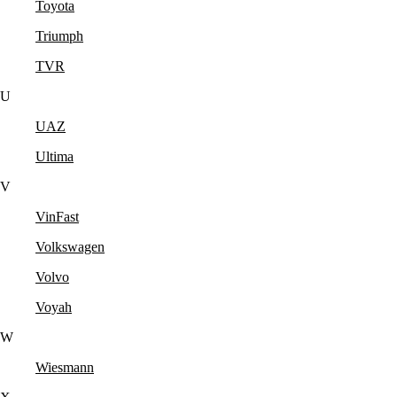
Toyota
Triumph
TVR
U
UAZ
Ultima
V
VinFast
Volkswagen
Volvo
Voyah
W
Wiesmann