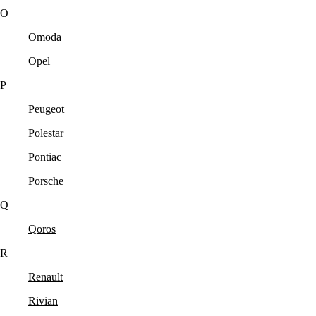
O
Omoda
Opel
P
Peugeot
Polestar
Pontiac
Porsche
Q
Qoros
R
Renault
Rivian