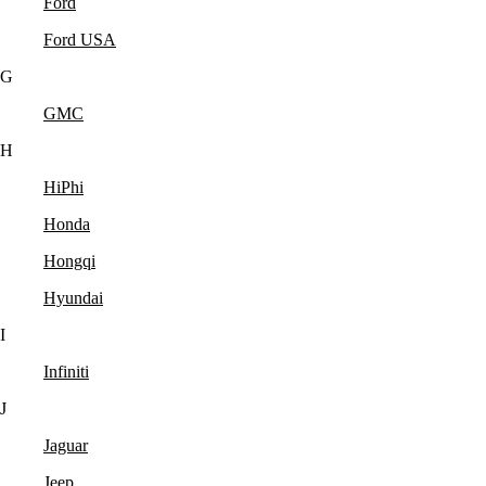
Ford
Ford USA
G
GMC
H
HiPhi
Honda
Hongqi
Hyundai
I
Infiniti
J
Jaguar
Jeep