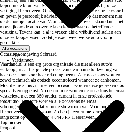
binnen bij een van onze showrooms. Wil je een tweedehands auto
kopen in de buurt van Schraard? Kom dan even langs bij onze
vestiging Heerenveen. Onze medewerkers staan je graag te woord
en geven je persoonlijk advies. Mocht de auto op dat moment niet
op de huidige locatie van Vaartland.nl Heerenveen staan dan is het
mogelijk om de auto over te laten komen naar de betreffende
vestiging. Tevens kan je al je vragen altijd vrijblijvend stellen aan
onze verkoopadviseur zodat je exact weet welke auto voor jou
geschikt is.
Alle occasions
Occasions omgeving Schraard
Type
Vestigingen
Vaartland.nl is een erg grote organisatie die niet alleen auto’s
verkoopt, maar het gehele proces van de inname tot levering van
haar occasions voor haar rekening neemt. Alle occasions worden
zowel technisch als optisch gecontroleerd wanneer ze aankomen.
Mocht er iets mis zijn met een occasion worden deze gebreken door
specialisten opgelost. Na de controle worden de occasions helemaal
vastgelegd met een 360 graden camera in onze professionele
fotostudio. Tenslotte worden alle occasions helemaal
schoongemaakt voordat ze in de showroom van Vaartland.nl
Heerenveen komen te staan. Zo heb jij een ruime keuze wanneer je
langskomt op Chroomweg 4 8445 PN Heerenveen
Top merken
Peugeot