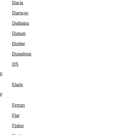
Dacia
Daewoo
Daihatsu
Datsun
Dodge
Dongfeng
DS
E
Elaris
F
Ferrari
Fiat
Fisker