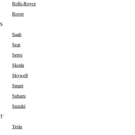
Rolls-Royce
Rover
S
Saab
Seat
Seres
Skoda
Skywell
Smart
Subaru
Suzuki
T
Tesla