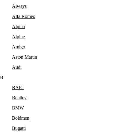
Aiways
Alfa Romeo
Alpina
Alpine
Amigo
Aston Martin
Audi
B
BAIC
Bentley
BMW
Boldmen
Bugatti