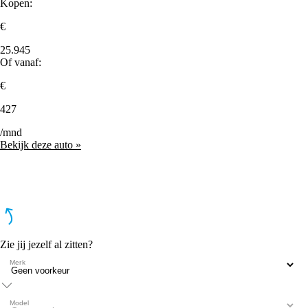
Kopen:
€
25.945
Of vanaf:
€
427
/mnd
Bekijk deze auto »
Zie jij jezelf al zitten?
Merk
Model