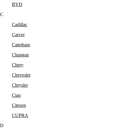
BYD
C
Cadillac
Carver
Caterham
Changan
Chery
Chevrolet
Chrysler
Ciao
Citroen
CUPRA
D