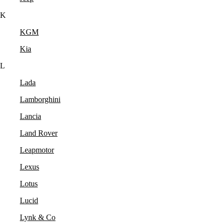
K
KGM
Kia
L
Lada
Lamborghini
Lancia
Land Rover
Leapmotor
Lexus
Lotus
Lucid
Lynk & Co