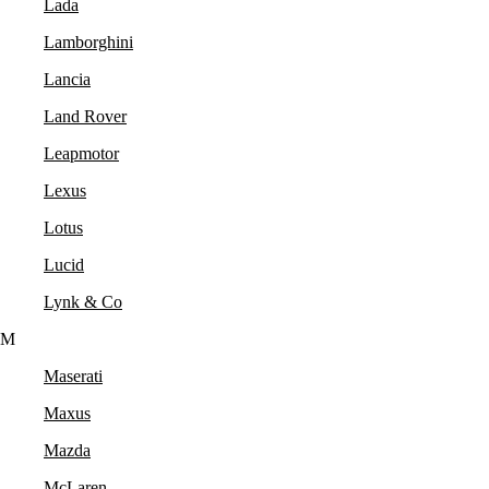
Lada
Lamborghini
Lancia
Land Rover
Leapmotor
Lexus
Lotus
Lucid
Lynk & Co
M
Maserati
Maxus
Mazda
McLaren