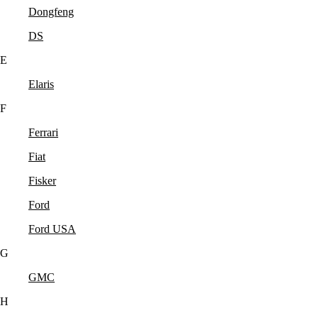
Dongfeng
DS
E
Elaris
F
Ferrari
Fiat
Fisker
Ford
Ford USA
G
GMC
H