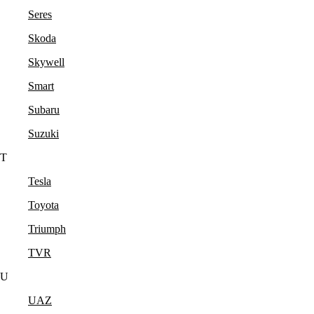
Seres
Skoda
Skywell
Smart
Subaru
Suzuki
T
Tesla
Toyota
Triumph
TVR
U
UAZ