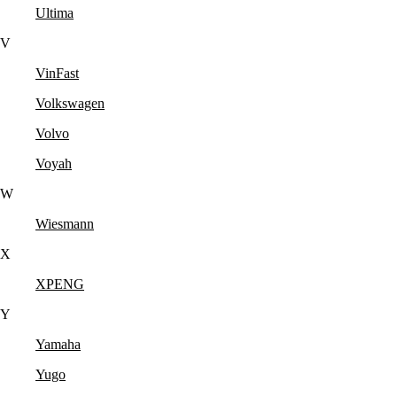
Ultima
V
VinFast
Volkswagen
Volvo
Voyah
W
Wiesmann
X
XPENG
Y
Yamaha
Yugo