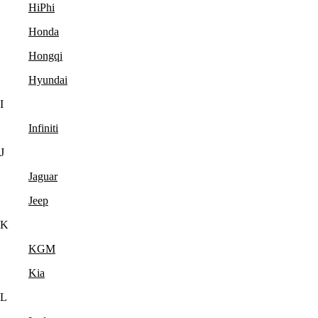
HiPhi
Honda
Hongqi
Hyundai
I
Infiniti
J
Jaguar
Jeep
K
KGM
Kia
L