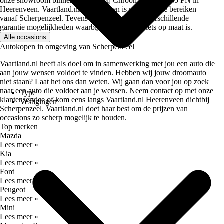
onze showroom binnen te lopen bij Chroomweg 4, 8445 PN in
Heerenveen. Vaartland.nl Heerenveen is makkelijk te bereiken
vanaf Scherpenzeel. Tevens biedt Vaartland.nl verschillende
garantie mogelijkheden waarbij voor iedereen iets op maat is.
Alle occasions
Autokopen in omgeving van Scherpenzeel
Vaartland.nl heeft als doel om in samenwerking met jou een auto die
aan jouw wensen voldoet te vinden. Hebben wij jouw droomauto
niet staan? Laat het ons dan weten. Wij gaan dan voor jou op zoek
naar een auto die voldoet aan je wensen. Neem contact op met onze
Type
klantenservice of kom eens langs Vaartland.nl Heerenveen dichtbij
Vestigingen
Scherpenzeel. Vaartland.nl doet haar best om de prijzen van
occasions zo scherp mogelijk te houden.
Top merken
Mazda
Lees meer »
Kia
Lees meer »
Ford
Lees meer »
Peugeot
Lees meer »
Mini
Lees meer »