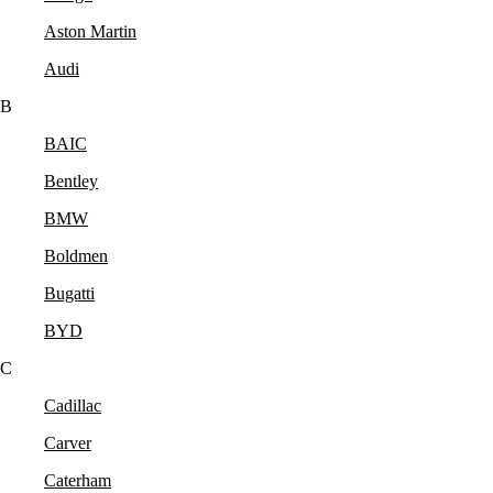
Aston Martin
Audi
B
BAIC
Bentley
BMW
Boldmen
Bugatti
BYD
C
Cadillac
Carver
Caterham