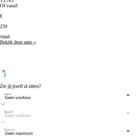
15.745
Of vanaf:
€
259
/mnd
Bekijk deze auto »
Zie jij jezelf al zitten?
Merk
Model
Prijs tot