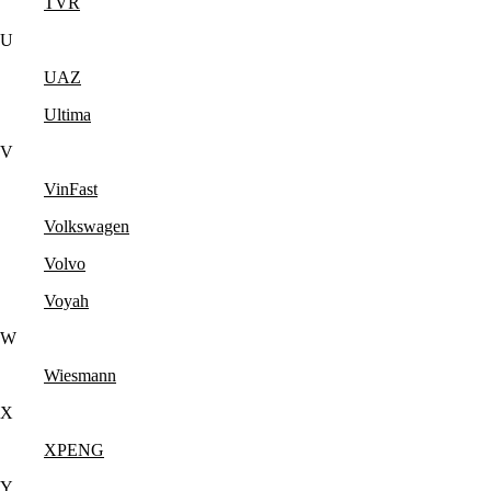
TVR
U
UAZ
Ultima
V
VinFast
Volkswagen
Volvo
Voyah
W
Wiesmann
X
XPENG
Y