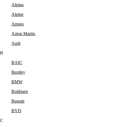
Alpina
Alpine
Amigo
Aston Martin
Audi
B
BAIC
Bentley
BMW
Boldmen
Bugatti
BYD
C