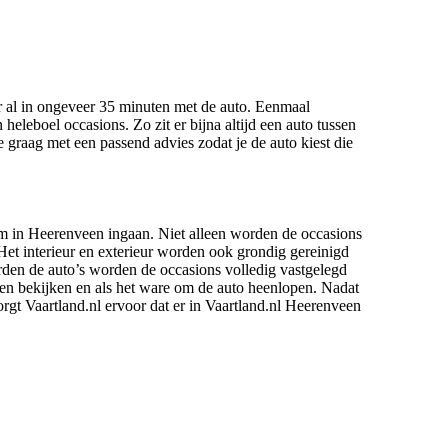
er al in ongeveer 35 minuten met de auto. Eenmaal
eleboel occasions. Zo zit er bijna altijd een auto tussen
 graag met een passend advies zodat je de auto kiest die
om in Heerenveen ingaan. Niet alleen worden de occasions
Het interieur en exterieur worden ook grondig gereinigd
rden de auto’s worden de occasions volledig vastgelegd
nnen bekijken en als het ware om de auto heenlopen. Nadat
orgt Vaartland.nl ervoor dat er in Vaartland.nl Heerenveen