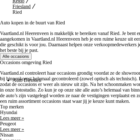
Regio
Friesland
Ried
Auto kopen in de buurt van Ried
Vaartland.nl Heerenveen is makkelijk te bereiken vanaf Ried. Je bent 
aangekomen in Vaartland.nl Heerenveen heb je een ruime keuze uit een h
die geschikt is voor jou. Daarnaast helpen onze verkoopmedewerkers je
het beste bij je past.
Alle occasions
Occasions omgeving Ried
Vaartland.nl controleert haar occasions grondig voordat ze de showro
bij binnenkomst helemaal gecontroleerd (zowel optisch als technisch). 
Auto Diensten
zodat de occasions er weer als nieuw uit zijn. Na het schoonmaken wo
in onze fotostudio. Zo kun je op onze site alle auto’s helemaal van bi
de auto’s zijn vastgelegd worden ze naar de vestigingen verplaatst en z
een ruim assortiment occasions staat waar jij je keuze kunt maken.
Top merken
Hyundai
Lees meer »
Peugeot
Lees meer »
Nissan