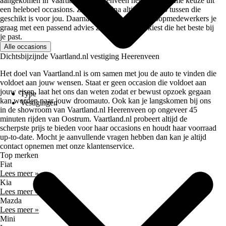
aangekomen in Vaartland.nl Heerenveen heb je een ruime keuze uit
een heleboel occasions. Zo zit er bijna altijd een auto tussen die
geschikt is voor jou. Daarnaast helpen onze verkoopmedewerkers je
graag met een passend advies zodat je de auto kiest die het beste bij
je past.
Alle occasions
Dichtsbijzijnde Vaartland.nl vestiging Heerenveen
Het doel van Vaartland.nl is om samen met jou de auto te vinden die
voldoet aan jouw wensen. Staat er geen occasion die voldoet aan
jouw eisen, laat het ons dan weten zodat er bewust opzoek gegaan
Type
kan worden naar jouw droomauto. Ook kan je langskomen bij ons
Vestigingen
in de showroom van Vaartland.nl Heerenveen op ongeveer 45
minuten rijden van Oostrum. Vaartland.nl probeert altijd de
scherpste prijs te bieden voor haar occasions en houdt haar voorraad
up-to-date. Mocht je aanvullende vragen hebben dan kan je altijd
contact opnemen met onze klantenservice.
Top merken
Fiat
Lees meer »
Kia
Lees meer »
Mazda
Lees meer »
Mini