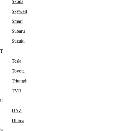
Skoda
Skywell
Smart
Subaru
Suzuki
T
Tesla
Toyota
Triumph
TVR
U
UAZ
Ultima
V