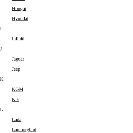
Hongqi
Hyundai
I
Infiniti
J
Jaguar
Jeep
K
KGM
Kia
L
Lada
Lamborghini