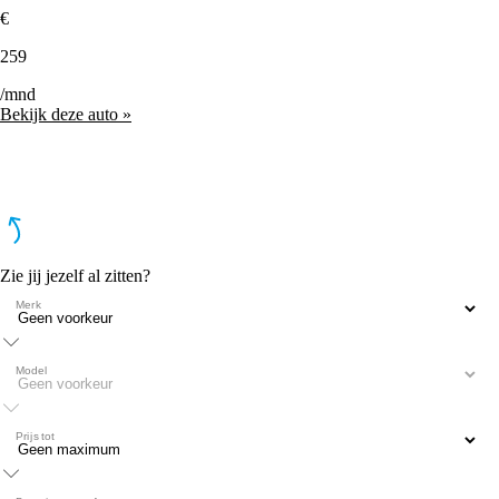
€
259
/mnd
Bekijk deze auto »
Zie jij jezelf al zitten?
Merk
Model
Prijs tot