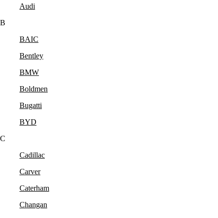
Audi
B
BAIC
Bentley
BMW
Boldmen
Bugatti
BYD
C
Cadillac
Carver
Caterham
Changan