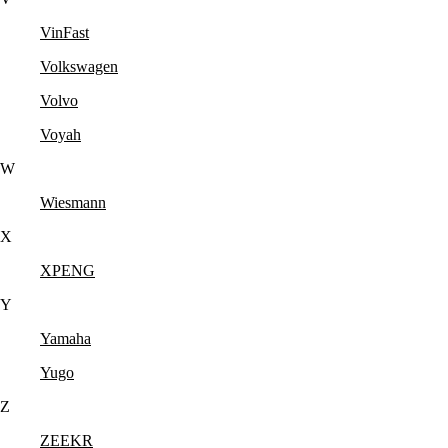
VinFast
Volkswagen
Volvo
Voyah
W
Wiesmann
X
XPENG
Y
Yamaha
Yugo
Z
ZEEKR