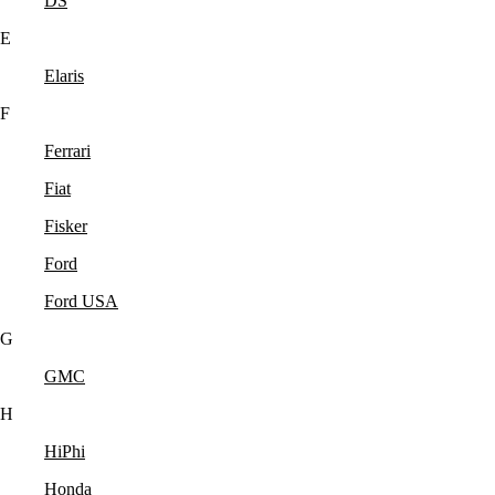
DS
E
Elaris
F
Ferrari
Fiat
Fisker
Ford
Ford USA
G
GMC
H
HiPhi
Honda