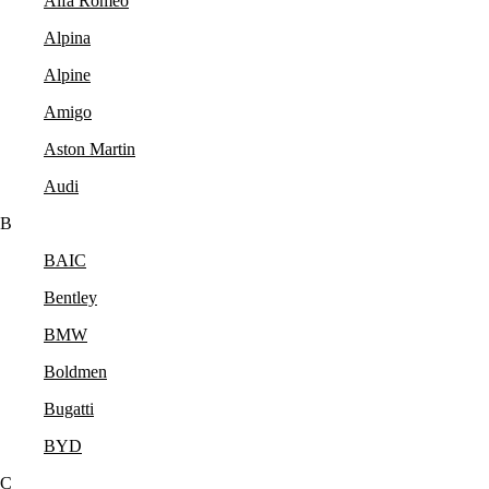
Alfa Romeo
Alpina
Alpine
Amigo
Aston Martin
Audi
B
BAIC
Bentley
BMW
Boldmen
Bugatti
BYD
C