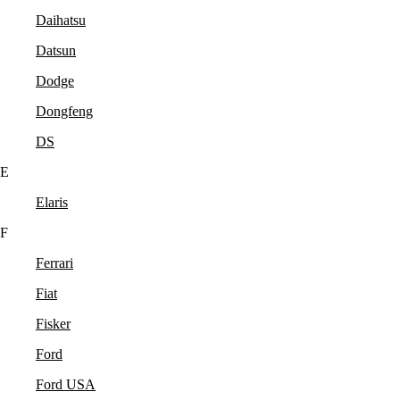
Daihatsu
Datsun
Dodge
Dongfeng
DS
E
Elaris
F
Ferrari
Fiat
Fisker
Ford
Ford USA