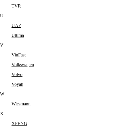
TVR
U
UAZ
Ultima
V
VinFast
Volkswagen
Volvo
Voyah
W
Wiesmann
X
XPENG