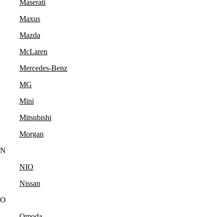
Maserati
Maxus
Mazda
McLaren
Mercedes-Benz
MG
Mini
Mitsubishi
Morgan
N
NIO
Nissan
O
Omoda