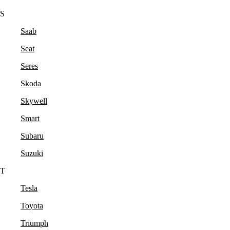
S
Saab
Seat
Seres
Skoda
Skywell
Smart
Subaru
Suzuki
T
Tesla
Toyota
Triumph