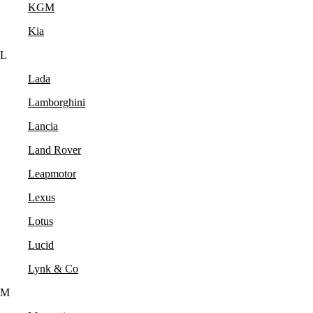
KGM
Kia
L
Lada
Lamborghini
Lancia
Land Rover
Leapmotor
Lexus
Lotus
Lucid
Lynk & Co
M