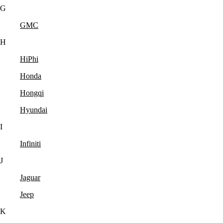
G
GMC
H
HiPhi
Honda
Hongqi
Hyundai
I
Infiniti
J
Jaguar
Jeep
K