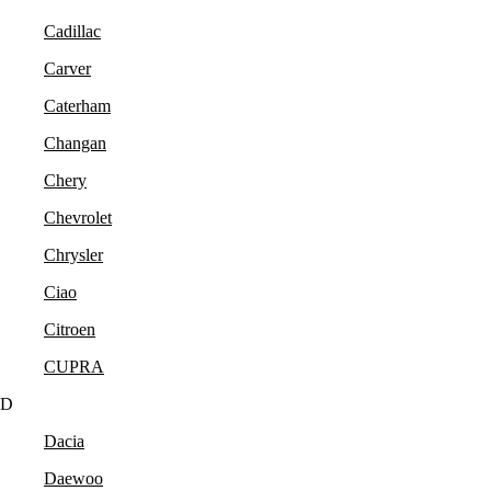
Cadillac
Carver
Caterham
Changan
Chery
Chevrolet
Chrysler
Ciao
Citroen
CUPRA
D
Dacia
Daewoo