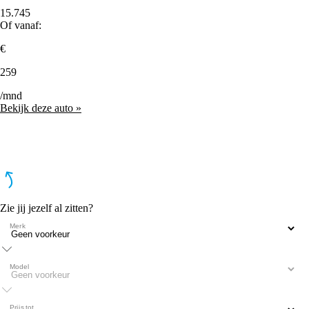
15.745
Of vanaf:
€
259
/mnd
Bekijk deze auto »
Zie jij jezelf al zitten?
Merk
Model
Prijs tot