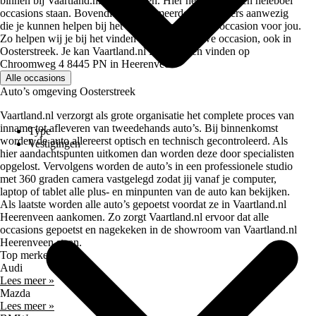
binnen bij Vaartland.nl Heerenveen. Hier hebben we een heleboel
occasions staan. Bovendien zijn er meerdere verkopers aanwezig
die je kunnen helpen bij het kiezen voor de beste occasion voor jou.
Zo helpen wij je bij het vinden van jouw nieuwe occasion, ook in
Oosterstreek. Je kan Vaartland.nl Heerenveen vinden op
Chroomweg 4 8445 PN in Heerenveen
Alle occasions
Auto’s omgeving Oosterstreek
Vaartland.nl verzorgt als grote organisatie het complete proces van
inname tot afleveren van tweedehands auto’s. Bij binnenkomst
Type
worden de auto allereerst optisch en technisch gecontroleerd. Als
Vestigingen
hier aandachtspunten uitkomen dan worden deze door specialisten
opgelost. Vervolgens worden de auto’s in een professionele studio
met 360 graden camera vastgelegd zodat jij vanaf je computer,
laptop of tablet alle plus- en minpunten van de auto kan bekijken.
Als laatste worden alle auto’s gepoetst voordat ze in Vaartland.nl
Heerenveen aankomen. Zo zorgt Vaartland.nl ervoor dat alle
occasions gepoetst en nagekeken in de showroom van Vaartland.nl
Heerenveen staan.
Top merken
Audi
Lees meer »
Mazda
Lees meer »