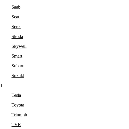
Saab
Seat
Seres
Skoda
Skywell
Smart
Subaru
Suzuki
T
Tesla
Toyota
Triumph
TVR