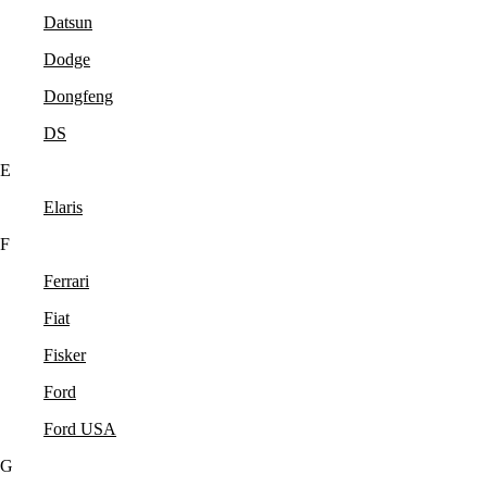
Datsun
Dodge
Dongfeng
DS
E
Elaris
F
Ferrari
Fiat
Fisker
Ford
Ford USA
G