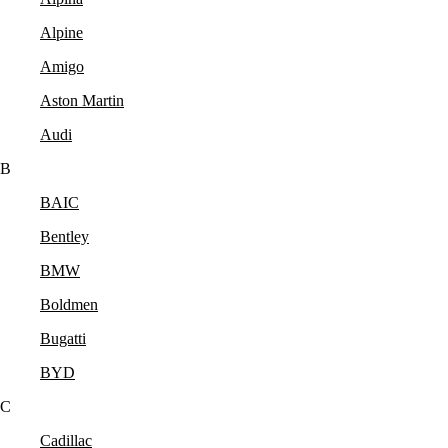
Alpine
Amigo
Aston Martin
Audi
B
BAIC
Bentley
BMW
Boldmen
Bugatti
BYD
C
Cadillac