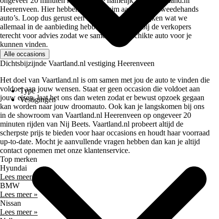
ongeveer 20 minuten rijden ben je namelijk al bij Vaartland.nl
Heerenveen. Hier hebben we een ruim aanbod aan tweedehands
auto’s. Loop dus gerust een keer binnen om te kijken wat we
allemaal in de aanbieding hebben. Je kan ook bij de verkopers
terecht voor advies zodat we samen een geschikte auto voor je
kunnen vinden.
Alle occasions
Dichtsbijzijnde Vaartland.nl vestiging Heerenveen
Het doel van Vaartland.nl is om samen met jou de auto te vinden die
voldoet aan jouw wensen. Staat er geen occasion die voldoet aan
Type
jouw eisen, laat het ons dan weten zodat er bewust opzoek gegaan
Vestigingen
kan worden naar jouw droomauto. Ook kan je langskomen bij ons
in de showroom van Vaartland.nl Heerenveen op ongeveer 20
minuten rijden van Nij Beets. Vaartland.nl probeert altijd de
scherpste prijs te bieden voor haar occasions en houdt haar voorraad
up-to-date. Mocht je aanvullende vragen hebben dan kan je altijd
contact opnemen met onze klantenservice.
Top merken
Hyundai
Lees meer »
BMW
Lees meer »
Nissan
Lees meer »