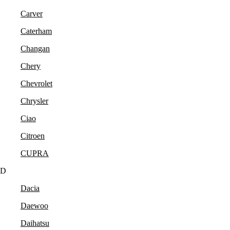
Carver
Caterham
Changan
Chery
Chevrolet
Chrysler
Ciao
Citroen
CUPRA
D
Dacia
Daewoo
Daihatsu