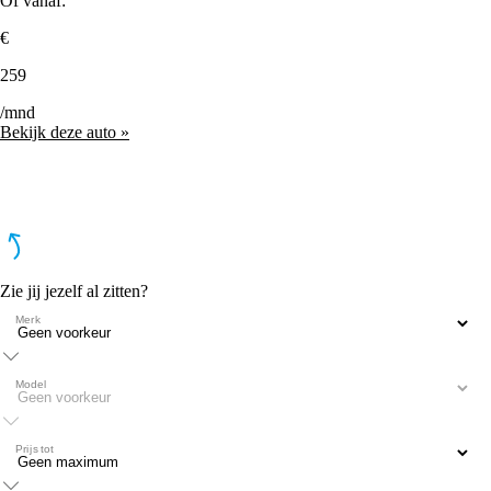
Of vanaf:
€
259
/mnd
Bekijk deze auto »
Zie jij jezelf al zitten?
Merk
Model
Prijs tot