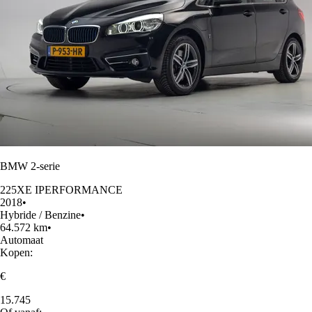
BMW 2-serie
225XE IPERFORMANCE
2018
•
Hybride / Benzine
•
64.572 km
•
Automaat
Kopen:
€
15.745