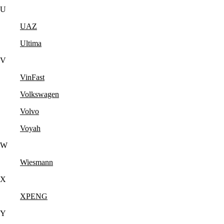
U
UAZ
Ultima
V
VinFast
Volkswagen
Volvo
Voyah
W
Wiesmann
X
XPENG
Y