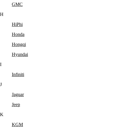
GMC
H
HiPhi
Honda
Hongqi
Hyundai
I
Infiniti
J
Jaguar
Jeep
K
KGM