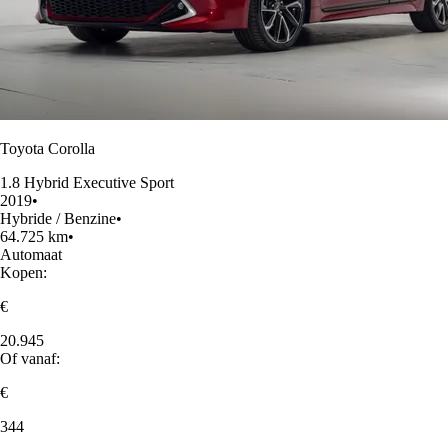
Toyota Corolla
1.8 Hybrid Executive Sport
2019
•
Hybride / Benzine
•
64.725 km
•
Automaat
Kopen:
€
20.945
Of vanaf:
€
344