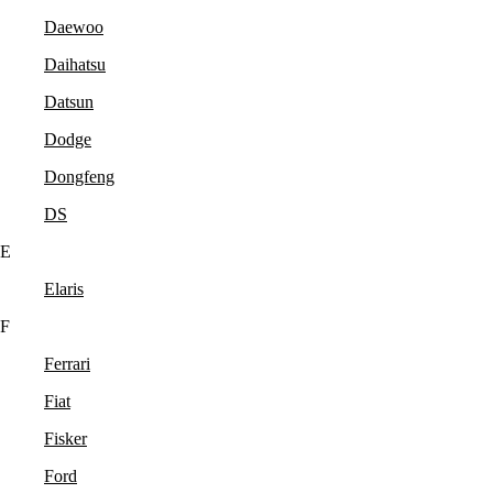
Daewoo
Daihatsu
Datsun
Dodge
Dongfeng
DS
E
Elaris
F
Ferrari
Fiat
Fisker
Ford