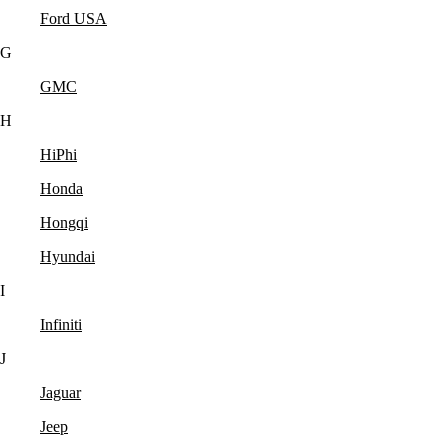
Ford USA
G
GMC
H
HiPhi
Honda
Hongqi
Hyundai
I
Infiniti
J
Jaguar
Jeep