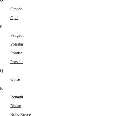
O
Omoda
Opel
P
Peugeot
Polestar
Pontiac
Porsche
Q
Qoros
R
Renault
Rivian
Rolls-Royce