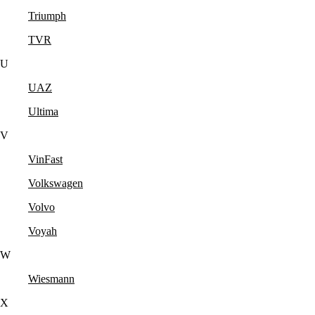
Triumph
TVR
U
UAZ
Ultima
V
VinFast
Volkswagen
Volvo
Voyah
W
Wiesmann
X