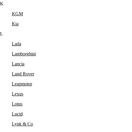
K
KGM
Kia
L
Lada
Lamborghini
Lancia
Land Rover
Leapmotor
Lexus
Lotus
Lucid
Lynk & Co