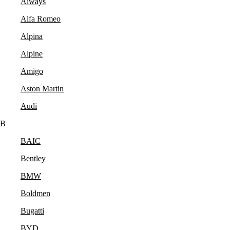
Aiways
Alfa Romeo
Alpina
Alpine
Amigo
Aston Martin
Audi
B
BAIC
Bentley
BMW
Boldmen
Bugatti
BYD