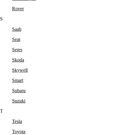
Rover
S
Saab
Seat
Seres
Skoda
Skywell
Smart
Subaru
Suzuki
T
Tesla
Toyota