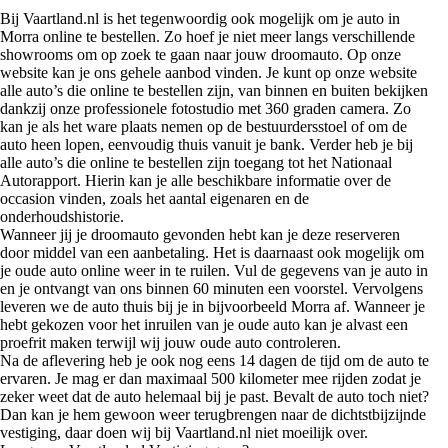
Bij Vaartland.nl is het tegenwoordig ook mogelijk om je auto in
Morra online te bestellen. Zo hoef je niet meer langs verschillende
showrooms om op zoek te gaan naar jouw droomauto. Op onze
website kan je ons gehele aanbod vinden. Je kunt op onze website
alle auto’s die online te bestellen zijn, van binnen en buiten bekijken
dankzij onze professionele fotostudio met 360 graden camera. Zo
kan je als het ware plaats nemen op de bestuurdersstoel of om de
auto heen lopen, eenvoudig thuis vanuit je bank. Verder heb je bij
alle auto’s die online te bestellen zijn toegang tot het Nationaal
Autorapport. Hierin kan je alle beschikbare informatie over de
occasion vinden, zoals het aantal eigenaren en de
onderhoudshistorie.
Wanneer jij je droomauto gevonden hebt kan je deze reserveren
door middel van een aanbetaling. Het is daarnaast ook mogelijk om
je oude auto online weer in te ruilen. Vul de gegevens van je auto in
en je ontvangt van ons binnen 60 minuten een voorstel. Vervolgens
leveren we de auto thuis bij je in bijvoorbeeld Morra af. Wanneer je
hebt gekozen voor het inruilen van je oude auto kan je alvast een
proefrit maken terwijl wij jouw oude auto controleren.
Na de aflevering heb je ook nog eens 14 dagen de tijd om de auto te
ervaren. Je mag er dan maximaal 500 kilometer mee rijden zodat je
zeker weet dat de auto helemaal bij je past. Bevalt de auto toch niet?
Dan kan je hem gewoon weer terugbrengen naar de dichtstbijzijnde
vestiging, daar doen wij bij Vaartland.nl niet moeilijk over.