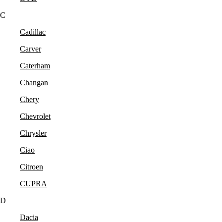
C
Cadillac
Carver
Caterham
Changan
Chery
Chevrolet
Chrysler
Ciao
Citroen
CUPRA
D
Dacia