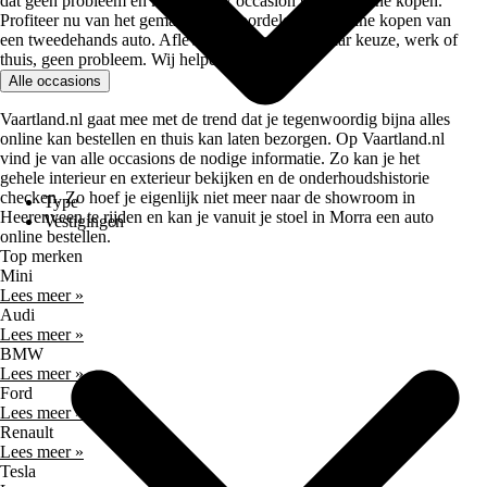
dat geen probleem en kan je jouw occasion geheel online kopen.
Profiteer nu van het gemak en de voordelen van online kopen van
een tweedehands auto. Afleveren op een adres naar keuze, werk of
thuis, geen probleem. Wij helpen je graag!
Alle occasions
Vaartland.nl gaat mee met de trend dat je tegenwoordig bijna alles
online kan bestellen en thuis kan laten bezorgen. Op Vaartland.nl
vind je van alle occasions de nodige informatie. Zo kan je het
gehele interieur en exterieur bekijken en de onderhoudshistorie
checken. Zo hoef je eigenlijk niet meer naar de showroom in
Type
Heerenveen te rijden en kan je vanuit je stoel in Morra een auto
Vestigingen
online bestellen.
Top merken
Mini
Lees meer »
Audi
Lees meer »
BMW
Lees meer »
Ford
Lees meer »
Renault
Lees meer »
Tesla