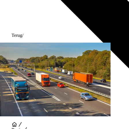
Terug
/