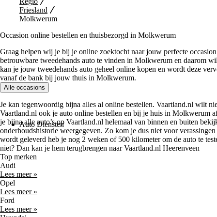
Regio
Friesland
Molkwerum
Occasion online bestellen en thuisbezorgd in Molkwerum
Graag helpen wij je bij je online zoektocht naar jouw perfecte occasi
betrouwbare tweedehands auto te vinden in Molkwerum en daarom wil V
kan je jouw tweedehands auto geheel online kopen en wordt deze vervolg
vanaf de bank bij jouw thuis in Molkwerum.
Alle occasions
Je kan tegenwoordig bijna alles al online bestellen. Vaartland.nl wilt nie
Vaartland.nl ook je auto online bestellen en bij je huis in Molkwerum a
je bijna alle auto’s op Vaartland.nl helemaal van binnen en buiten beki
Auto Diensten
onderhoudshistorie weergegeven. Zo kom je dus niet voor verassingen 
wordt geleverd heb je nog 2 weken of 500 kilometer om de auto te testen
niet? Dan kan je hem terugbrengen naar Vaartland.nl Heerenveen
Top merken
Audi
Lees meer »
Opel
Lees meer »
Ford
Lees meer »