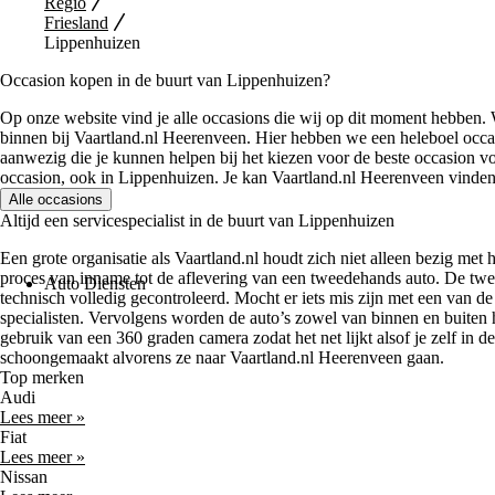
Regio
Friesland
Lippenhuizen
Occasion kopen in de buurt van Lippenhuizen?
Op onze website vind je alle occasions die wij op dit moment hebben. W
binnen bij Vaartland.nl Heerenveen. Hier hebben we een heleboel occa
aanwezig die je kunnen helpen bij het kiezen voor de beste occasion v
occasion, ook in Lippenhuizen. Je kan Vaartland.nl Heerenveen vin
Alle occasions
Altijd een servicespecialist in de buurt van Lippenhuizen
Een grote organisatie als Vaartland.nl houdt zich niet alleen bezig met 
proces van inname tot de aflevering van een tweedehands auto. De twe
Auto Diensten
technisch volledig gecontroleerd. Mocht er iets mis zijn met een van de
specialisten. Vervolgens worden de auto’s zowel van binnen en buiten 
gebruik van een 360 graden camera zodat het net lijkt alsof je zelf in de
schoongemaakt alvorens ze naar Vaartland.nl Heerenveen gaan.
Top merken
Audi
Lees meer »
Fiat
Lees meer »
Nissan