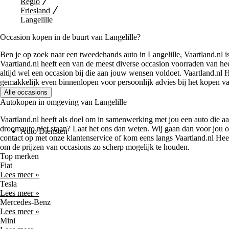
Regio
Friesland
Langelille
Occasion kopen in de buurt van Langelille?
Ben je op zoek naar een tweedehands auto in Langelille, Vaartland.nl 
Vaartland.nl heeft een van de meest diverse occasion voorraden van he
altijd wel een occasion bij die aan jouw wensen voldoet. Vaartland.nl H
gemakkelijk even binnenlopen voor persoonlijk advies bij het kopen v
Alle occasions
Autokopen in omgeving van Langelille
Vaartland.nl heeft als doel om in samenwerking met jou een auto die 
droomauto niet staan? Laat het ons dan weten. Wij gaan dan voor jou 
Auto Diensten
contact op met onze klantenservice of kom eens langs Vaartland.nl Heer
om de prijzen van occasions zo scherp mogelijk te houden.
Top merken
Fiat
Lees meer »
Tesla
Lees meer »
Mercedes-Benz
Lees meer »
Mini