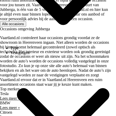
enorm ruim assortiment waardoor er bijna altijd wel een occasion
voor jou tussen zit. Vaartland.nl Heerenveen, in de buurt van
Jubberga, is één van de 5 vestigingen van Vaartland.nl en hier kun
je altijd even naar binnen lopen om te kijken naar ons aanbod of
voor persoonlijk advies bij de aankoop van een occasion.
Alle occasions
Occasions omgeving Jubberga
Vaartland.nl controleert haar occasions grondig voordat ze de
showroom in Heerenveen ingaan. Niet alleen worden de occasions
bij binnenkomst helemaal gecontroleerd (zowel optisch als
Type
technisch). Het interieur en exterieur worden ook grondig gereinigd
Vestigingen
zodat de occasions er weer als nieuw uit zijn. Na het schoonmaken
worden de auto’s worden de occasions volledig vastgelegd in onze
fotostudio. Zo kun je op onze site alle auto’s helemaal van binnen
bekijken en als het ware om de auto heenlopen. Nadat de auto’s zijn
vastgelegd worden ze naar de vestigingen verplaatst en zorgt
Vaartland.nl ervoor dat er in Vaartland.nl Heerenveen een ruim
assortiment occasions staat waar jij je keuze kunt maken.
Top merken
Tesla
Lees meer »
BMW
Lees meer »
Citroen