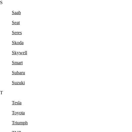
S
Saab
Seat
Seres
Skoda
Skywell
Smart
Subaru
Suzuki
T
Tesla
Toyota
Triumph