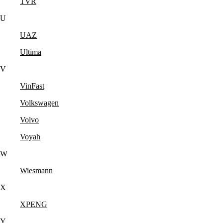
TVR
U
UAZ
Ultima
V
VinFast
Volkswagen
Volvo
Voyah
W
Wiesmann
X
XPENG
Y