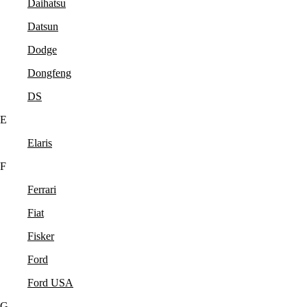
Daihatsu
Datsun
Dodge
Dongfeng
DS
E
Elaris
F
Ferrari
Fiat
Fisker
Ford
Ford USA
G