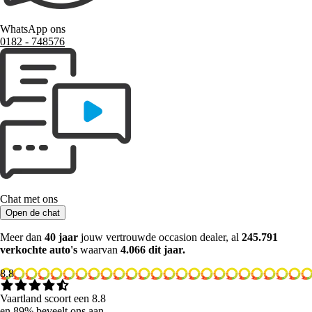
WhatsApp ons
0182 ‑ 748576
Chat met ons
Open de chat
Meer dan
40 jaar
jouw vertrouwde occasion dealer, al
245.791
verkochte auto's
waarvan
4.066 dit jaar.
8.8
Vaartland scoort een 8.8
en 89% beveelt ons aan