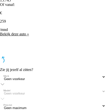
15.745
Of vanaf:
€
259
/mnd
Bekijk deze auto »
Zie jij jezelf al zitten?
Merk
Model
Prijs tot