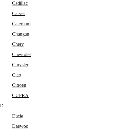
Cadillac
Carver
Caterham
Changan
Chery
Chevrolet
Chrysler
Ciao
Citroen
CUPRA
D
Dacia
Daewoo