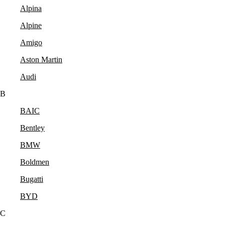
Alpina
Alpine
Amigo
Aston Martin
Audi
B
BAIC
Bentley
BMW
Boldmen
Bugatti
BYD
C