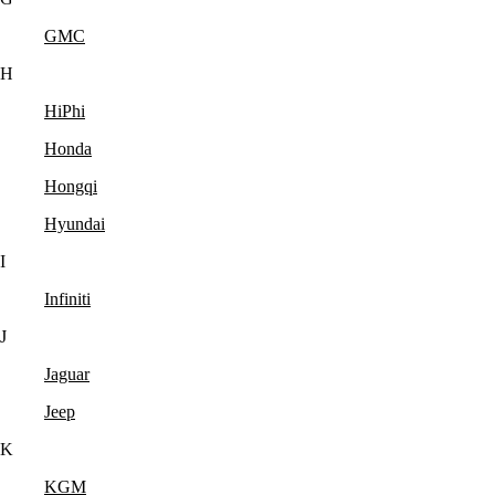
GMC
H
HiPhi
Honda
Hongqi
Hyundai
I
Infiniti
J
Jaguar
Jeep
K
KGM