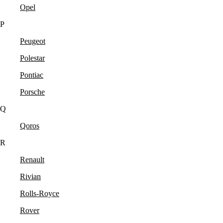
Opel
P
Peugeot
Polestar
Pontiac
Porsche
Q
Qoros
R
Renault
Rivian
Rolls-Royce
Rover