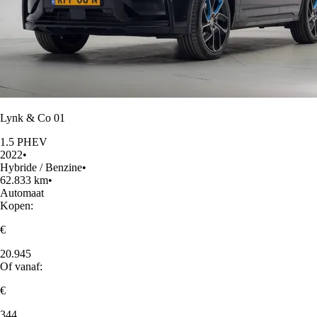
Lynk & Co 01
1.5 PHEV
2022
•
Hybride / Benzine
•
62.833 km
•
Automaat
Kopen:
€
20.945
Of vanaf:
€
344