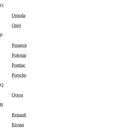
O
Omoda
Opel
P
Peugeot
Polestar
Pontiac
Porsche
Q
Qoros
R
Renault
Rivian