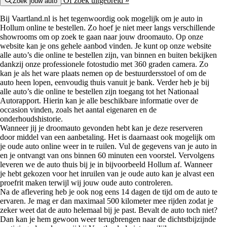
Of zoek uitgebreid »
Zoek jouw auto
Bij Vaartland.nl is het tegenwoordig ook mogelijk om je auto in
Hollum online te bestellen. Zo hoef je niet meer langs verschillende
showrooms om op zoek te gaan naar jouw droomauto. Op onze
website kan je ons gehele aanbod vinden. Je kunt op onze website
alle auto’s die online te bestellen zijn, van binnen en buiten bekijken
dankzij onze professionele fotostudio met 360 graden camera. Zo
kan je als het ware plaats nemen op de bestuurdersstoel of om de
auto heen lopen, eenvoudig thuis vanuit je bank. Verder heb je bij
alle auto’s die online te bestellen zijn toegang tot het Nationaal
Autorapport. Hierin kan je alle beschikbare informatie over de
occasion vinden, zoals het aantal eigenaren en de
onderhoudshistorie.
Wanneer jij je droomauto gevonden hebt kan je deze reserveren
door middel van een aanbetaling. Het is daarnaast ook mogelijk om
je oude auto online weer in te ruilen. Vul de gegevens van je auto in
en je ontvangt van ons binnen 60 minuten een voorstel. Vervolgens
leveren we de auto thuis bij je in bijvoorbeeld Hollum af. Wanneer
je hebt gekozen voor het inruilen van je oude auto kan je alvast een
proefrit maken terwijl wij jouw oude auto controleren.
Na de aflevering heb je ook nog eens 14 dagen de tijd om de auto te
ervaren. Je mag er dan maximaal 500 kilometer mee rijden zodat je
zeker weet dat de auto helemaal bij je past. Bevalt de auto toch niet?
Dan kan je hem gewoon weer terugbrengen naar de dichtstbijzijnde