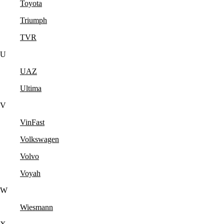
Toyota
Triumph
TVR
U
UAZ
Ultima
V
VinFast
Volkswagen
Volvo
Voyah
W
Wiesmann