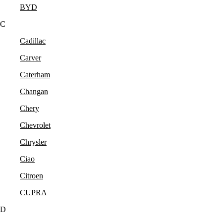
BYD
C
Cadillac
Carver
Caterham
Changan
Chery
Chevrolet
Chrysler
Ciao
Citroen
CUPRA
D