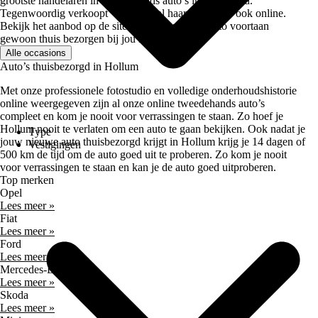
grootste handelaren in tweedehands auto’s in Nederland.
Tegenwoordig verkoopt Vaartland.nl haar occasions ook online.
Bekijk het aanbod op de site en laat je nieuwe auto voortaan
gewoon thuis bezorgen bij jou in Hollum.
Alle occasions
Auto’s thuisbezorgd in Hollum
Met onze professionele fotostudio en volledige onderhoudshistorie
online weergegeven zijn al onze online tweedehands auto’s
compleet en kom je nooit voor verrassingen te staan. Zo hoef je
Hollum nooit te verlaten om een auto te gaan bekijken. Ook nadat je
Type
jouw nieuwe auto thuisbezorgd krijgt in Hollum krijg je 14 dagen of
Vestigingen
500 km de tijd om de auto goed uit te proberen. Zo kom je nooit
voor verrassingen te staan en kan je de auto goed uitproberen.
Top merken
Opel
Lees meer »
Fiat
Lees meer »
Ford
Lees meer »
Mercedes-Benz
Lees meer »
Skoda
Lees meer »