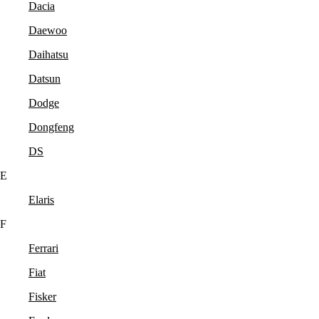
Dacia
Daewoo
Daihatsu
Datsun
Dodge
Dongfeng
DS
E
Elaris
F
Ferrari
Fiat
Fisker