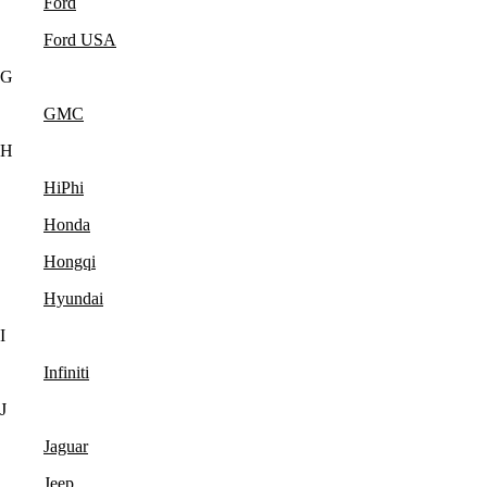
Ford
Ford USA
G
GMC
H
HiPhi
Honda
Hongqi
Hyundai
I
Infiniti
J
Jaguar
Jeep