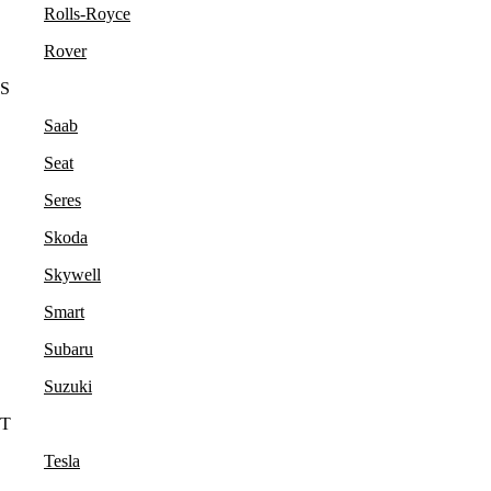
Rolls-Royce
Rover
S
Saab
Seat
Seres
Skoda
Skywell
Smart
Subaru
Suzuki
T
Tesla