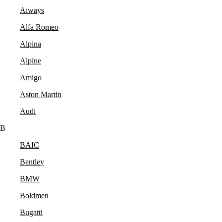
Aiways
Alfa Romeo
Alpina
Alpine
Amigo
Aston Martin
Audi
B
BAIC
Bentley
BMW
Boldmen
Bugatti