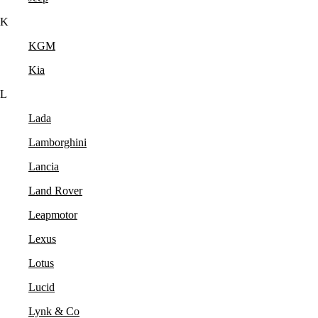
K
KGM
Kia
L
Lada
Lamborghini
Lancia
Land Rover
Leapmotor
Lexus
Lotus
Lucid
Lynk & Co