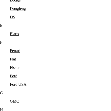
Dodge
Dongfeng
DS
E
Elaris
F
Ferrari
Fiat
Fisker
Ford
Ford USA
G
GMC
H