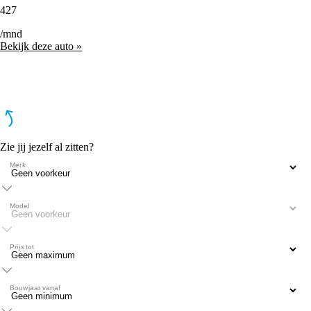
427
/mnd
Bekijk deze auto »
Zie jij jezelf al zitten?
Merk
Model
Prijs tot
Bouwjaar vanaf