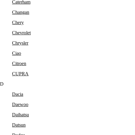
Caterham
Changan
Chery
Chevrolet
Chrysler
Ciao
Citroen
CUPRA
D
Dacia
Daewoo
Daihatsu
Datsun