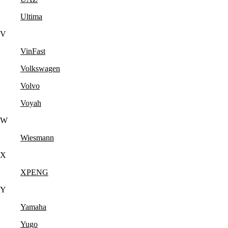
Ultima
V
VinFast
Volkswagen
Volvo
Voyah
W
Wiesmann
X
XPENG
Y
Yamaha
Yugo