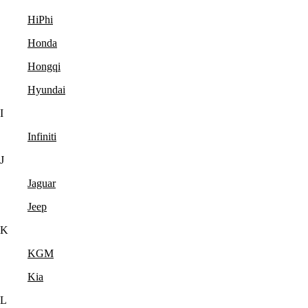
HiPhi
Honda
Hongqi
Hyundai
I
Infiniti
J
Jaguar
Jeep
K
KGM
Kia
L