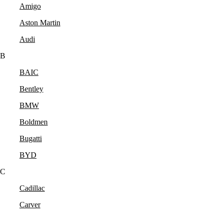
Amigo
Aston Martin
Audi
B
BAIC
Bentley
BMW
Boldmen
Bugatti
BYD
C
Cadillac
Carver