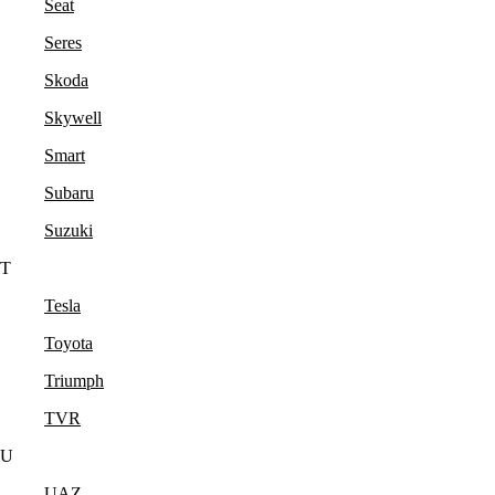
Seat
Seres
Skoda
Skywell
Smart
Subaru
Suzuki
T
Tesla
Toyota
Triumph
TVR
U
UAZ