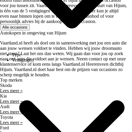
enorm ruim assortiment waardoor er bijna altijd wel een occasion
voor jou tussen zit. Vaartland.nl Heerenveen, in de buurt van Hijum,
is één van de 5 vestigingen van Vaartland.nl en hier kun je altijd
even naar binnen lopen om te kijken naar ons aanbod of voor
persoonlijk advies bij de aankoop van een occasion.
Alle occasions
Autokopen in omgeving van Hijum
Vaartland.nl heeft als doel om in samenwerking met jou een auto die
aan jouw wensen voldoet te vinden. Hebben wij jouw droomauto
niet staan? Laat het ons dan weten. Wij gaan dan voor jou op zoek
Type
naar een auto die voldoet aan je wensen. Neem contact op met onze
Vestigingen
klantenservice of kom eens langs Vaartland.nl Heerenveen dichtbij
Hijum. Vaartland.nl doet haar best om de prijzen van occasions zo
scherp mogelijk te houden.
Top merken
Skoda
Lees meer »
Kia
Lees meer »
Audi
Lees meer »
Toyota
Lees meer »
Ford