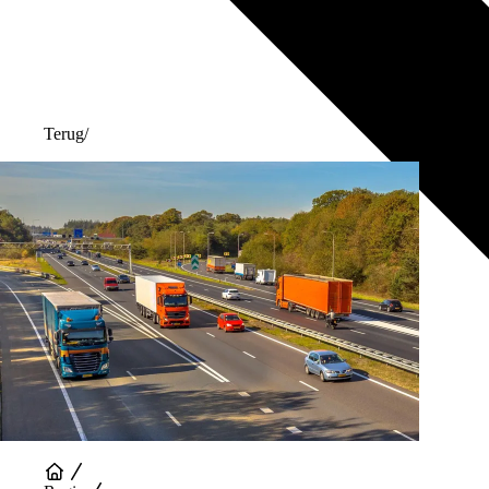
Terug
/