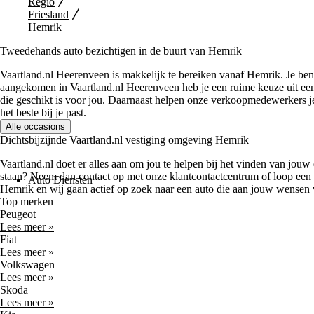
Regio
Friesland
Hemrik
Tweedehands auto bezichtigen in de buurt van Hemrik
Vaartland.nl Heerenveen is makkelijk te bereiken vanaf Hemrik. Je ben
aangekomen in Vaartland.nl Heerenveen heb je een ruime keuze uit een h
die geschikt is voor jou. Daarnaast helpen onze verkoopmedewerkers je
het beste bij je past.
Alle occasions
Dichtsbijzijnde Vaartland.nl vestiging omgeving Hemrik
Vaartland.nl doet er alles aan om jou te helpen bij het vinden van jouw
staan? Neem dan contact op met onze klantcontactcentrum of loop een 
Auto Diensten
Hemrik en wij gaan actief op zoek naar een auto die aan jouw wensen 
Top merken
Peugeot
Lees meer »
Fiat
Lees meer »
Volkswagen
Lees meer »
Skoda
Lees meer »