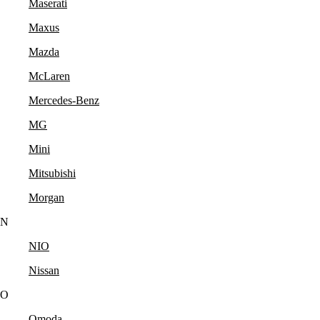
Maserati
Maxus
Mazda
McLaren
Mercedes-Benz
MG
Mini
Mitsubishi
Morgan
N
NIO
Nissan
O
Omoda