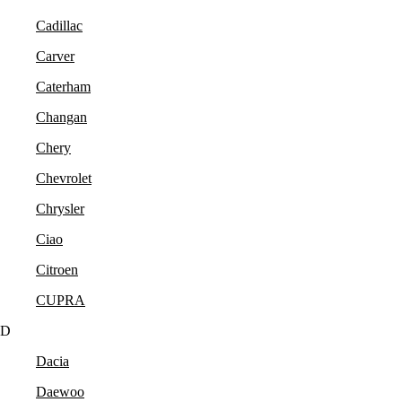
Cadillac
Carver
Caterham
Changan
Chery
Chevrolet
Chrysler
Ciao
Citroen
CUPRA
D
Dacia
Daewoo