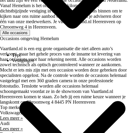
het land zijn we één van de grootste occasiondealers van Nederland.
Vanaf Hemelum is het ongeveer 50 kilometer naar de
dichtstbijzijnde vestiging in Heerenveen. Loop eens binnen om te
kijken naar ons ruime aanbod occasions en laat je adviseren door
één van onze medewerkers. Je vindt Vaartland.nl Heerenveen op
Chroomweg 4 in Heerenveen.
Alle occasions
Occasions omgeving Hemelum
Vaartland.nl is een erg grote organisatie die niet alleen auto’s
verkoopt, maar het gehele proces van de inname tot levering van
Type
haar occasions voor haar rekening neemt. Alle occasions worden
Vestigingen
zowel technisch als optisch gecontroleerd wanneer ze aankomen.
Mocht er iets mis zijn met een occasion worden deze gebreken door
specialisten opgelost. Na de controle worden de occasions helemaal
vastgelegd met een 360 graden camera in onze professionele
fotostudio. Tenslotte worden alle occasions helemaal
schoongemaakt voordat ze in de showroom van Vaartland.nl
Heerenveen komen te staan. Zo heb jij een ruime keuze wanneer je
langskomt op Chroomweg 4 8445 PN Heerenveen
Top merken
Volkswagen
Lees meer »
Audi
Lees meer »