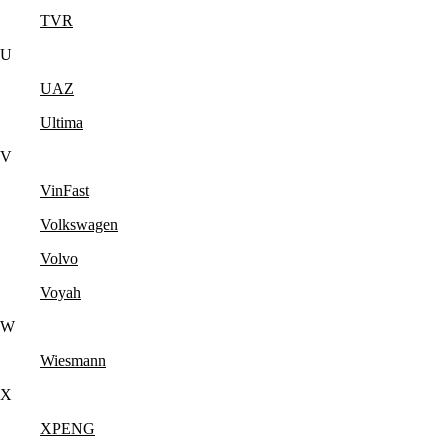
TVR
U
UAZ
Ultima
V
VinFast
Volkswagen
Volvo
Voyah
W
Wiesmann
X
XPENG