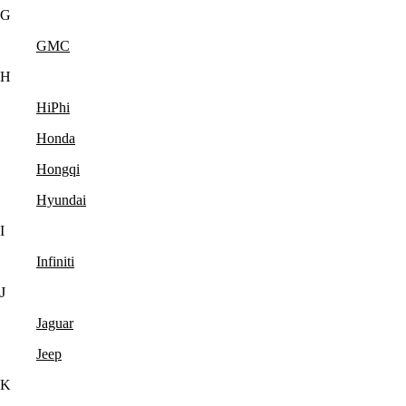
G
GMC
H
HiPhi
Honda
Hongqi
Hyundai
I
Infiniti
J
Jaguar
Jeep
K