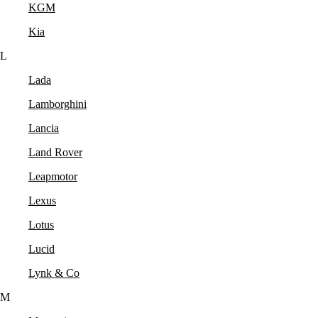
KGM
Kia
L
Lada
Lamborghini
Lancia
Land Rover
Leapmotor
Lexus
Lotus
Lucid
Lynk & Co
M