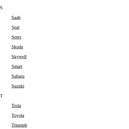
S
Saab
Seat
Seres
Skoda
Skywell
Smart
Subaru
Suzuki
T
Tesla
Toyota
Triumph