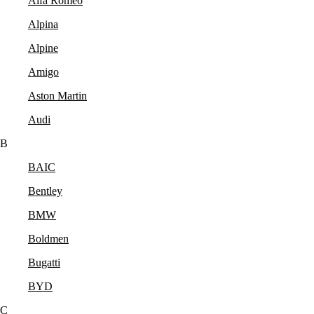
Alfa Romeo
Alpina
Alpine
Amigo
Aston Martin
Audi
B
BAIC
Bentley
BMW
Boldmen
Bugatti
BYD
C