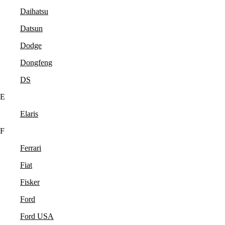
Daihatsu
Datsun
Dodge
Dongfeng
DS
E
Elaris
F
Ferrari
Fiat
Fisker
Ford
Ford USA