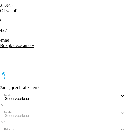
25.945
Of vanaf:
€
427
/mnd
Bekijk deze auto »
Zie jij jezelf al zitten?
Merk
Model
Prijs tot