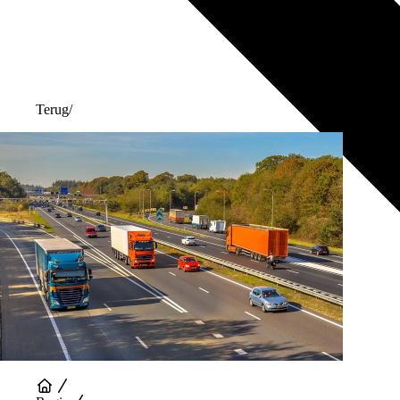
Terug
/