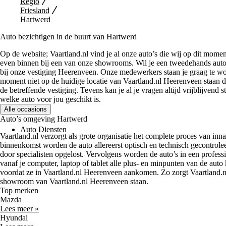
Regio
Friesland
Hartwerd
Auto bezichtigen in de buurt van Hartwerd
Op de website; Vaartland.nl vind je al onze auto’s die wij op dit mome
even binnen bij een van onze showrooms. Wil je een tweedehands aut
bij onze vestiging Heerenveen. Onze medewerkers staan je graag te wo
moment niet op de huidige locatie van Vaartland.nl Heerenveen staan d
de betreffende vestiging. Tevens kan je al je vragen altijd vrijblijvend
welke auto voor jou geschikt is.
Alle occasions
Auto’s omgeving Hartwerd
Auto Diensten
Vaartland.nl verzorgt als grote organisatie het complete proces van inn
binnenkomst worden de auto allereerst optisch en technisch gecontrol
door specialisten opgelost. Vervolgens worden de auto’s in een profess
vanaf je computer, laptop of tablet alle plus- en minpunten van de auto 
voordat ze in Vaartland.nl Heerenveen aankomen. Zo zorgt Vaartland.nl
showroom van Vaartland.nl Heerenveen staan.
Top merken
Mazda
Lees meer »
Hyundai