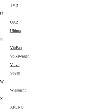
TVR
U
UAZ
Ultima
V
VinFast
Volkswagen
Volvo
Voyah
W
Wiesmann
X
XPENG