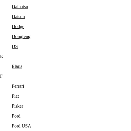
Daihatsu
Datsun
Dodge
Dongfeng
DS
E
Elaris
F
Ferrari
Fiat
Fisker
Ford
Ford USA