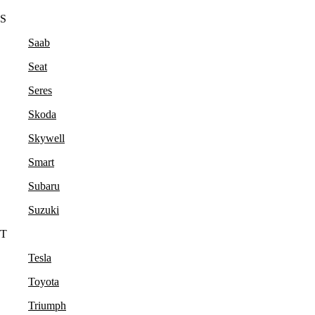
S
Saab
Seat
Seres
Skoda
Skywell
Smart
Subaru
Suzuki
T
Tesla
Toyota
Triumph