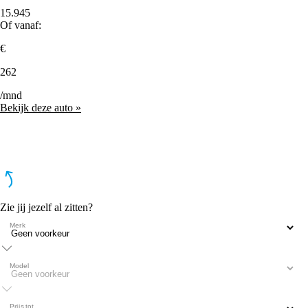
15.945
Of vanaf:
€
262
/mnd
Bekijk deze auto »
Zie jij jezelf al zitten?
Merk
Model
Prijs tot