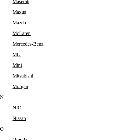
Maserati
Maxus
Mazda
McLaren
Mercedes-Benz
MG
Mini
Mitsubishi
Morgan
N
NIO
Nissan
O
Omoda