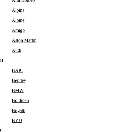
Alfa Romeo
Alpina
Alpine
Amigo
Aston Martin
Audi
B
BAIC
Bentley
BMW
Boldmen
Bugatti
BYD
C