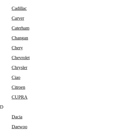
Cadillac
Carver
Caterham
Changan
Chery
Chevrolet
Chrysler
Ciao
Citroen
CUPRA
D
Dacia
Daewoo