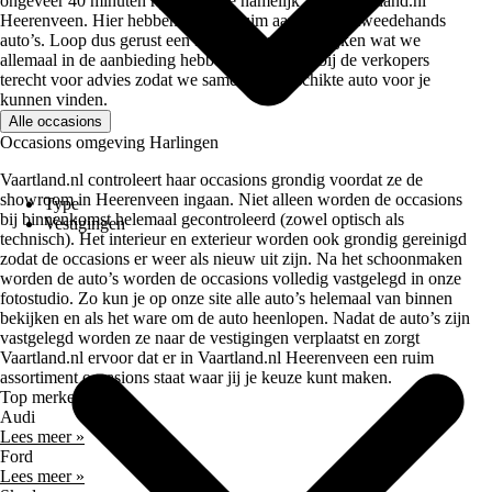
ongeveer 40 minuten rijden ben je namelijk al bij Vaartland.nl
Heerenveen. Hier hebben we een ruim aanbod aan tweedehands
auto’s. Loop dus gerust een keer binnen om te kijken wat we
allemaal in de aanbieding hebben. Je kan ook bij de verkopers
terecht voor advies zodat we samen een geschikte auto voor je
kunnen vinden.
Alle occasions
Occasions omgeving Harlingen
Vaartland.nl controleert haar occasions grondig voordat ze de
showroom in Heerenveen ingaan. Niet alleen worden de occasions
Type
bij binnenkomst helemaal gecontroleerd (zowel optisch als
Vestigingen
technisch). Het interieur en exterieur worden ook grondig gereinigd
zodat de occasions er weer als nieuw uit zijn. Na het schoonmaken
worden de auto’s worden de occasions volledig vastgelegd in onze
fotostudio. Zo kun je op onze site alle auto’s helemaal van binnen
bekijken en als het ware om de auto heenlopen. Nadat de auto’s zijn
vastgelegd worden ze naar de vestigingen verplaatst en zorgt
Vaartland.nl ervoor dat er in Vaartland.nl Heerenveen een ruim
assortiment occasions staat waar jij je keuze kunt maken.
Top merken
Audi
Lees meer »
Ford
Lees meer »