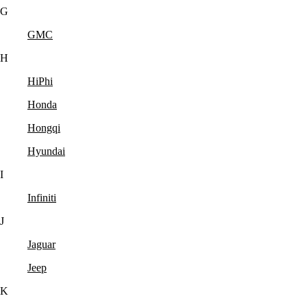
G
GMC
H
HiPhi
Honda
Hongqi
Hyundai
I
Infiniti
J
Jaguar
Jeep
K