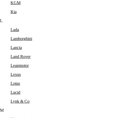
KGM
Kia
L
Lada
Lamborghini
Lancia
Land Rover
Leapmotor
Lexus
Lotus
Lucid
Lynk & Co
M