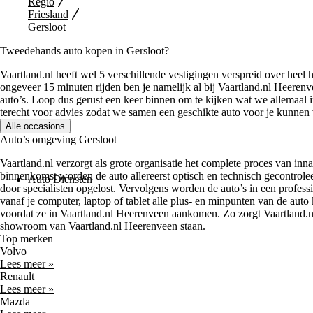
Regio
Friesland
Gersloot
Tweedehands auto kopen in Gersloot?
Vaartland.nl heeft wel 5 verschillende vestigingen verspreid over heel h
ongeveer 15 minuten rijden ben je namelijk al bij Vaartland.nl Heer
auto’s. Loop dus gerust een keer binnen om te kijken wat we allemaal 
terecht voor advies zodat we samen een geschikte auto voor je kunnen
Alle occasions
Auto’s omgeving Gersloot
Vaartland.nl verzorgt als grote organisatie het complete proces van inn
binnenkomst worden de auto allereerst optisch en technisch gecontrol
Auto Diensten
door specialisten opgelost. Vervolgens worden de auto’s in een profess
vanaf je computer, laptop of tablet alle plus- en minpunten van de auto 
voordat ze in Vaartland.nl Heerenveen aankomen. Zo zorgt Vaartland.nl
showroom van Vaartland.nl Heerenveen staan.
Top merken
Volvo
Lees meer »
Renault
Lees meer »
Mazda