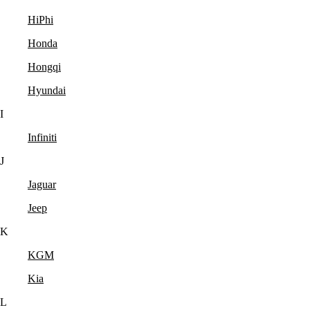
HiPhi
Honda
Hongqi
Hyundai
I
Infiniti
J
Jaguar
Jeep
K
KGM
Kia
L