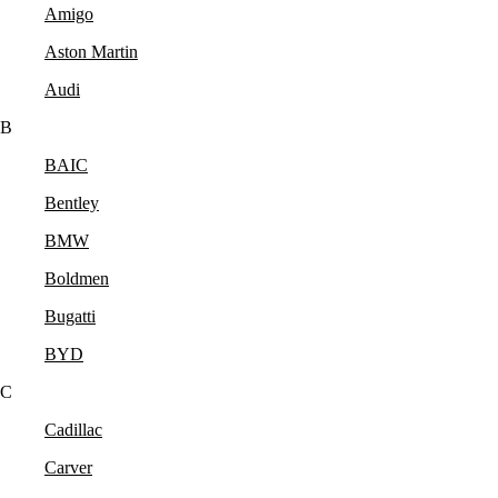
Amigo
Aston Martin
Audi
B
BAIC
Bentley
BMW
Boldmen
Bugatti
BYD
C
Cadillac
Carver