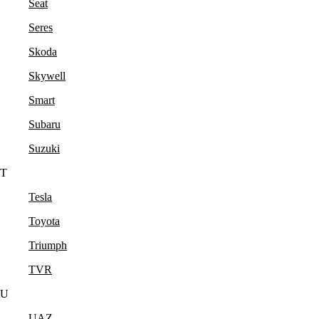
Seat
Seres
Skoda
Skywell
Smart
Subaru
Suzuki
T
Tesla
Toyota
Triumph
TVR
U
UAZ