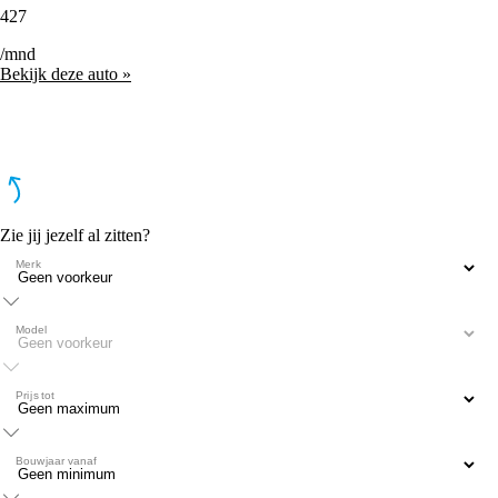
427
/mnd
Bekijk deze auto »
Zie jij jezelf al zitten?
Merk
Model
Prijs tot
Bouwjaar vanaf