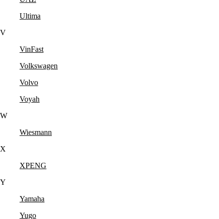
Ultima
V
VinFast
Volkswagen
Volvo
Voyah
W
Wiesmann
X
XPENG
Y
Yamaha
Yugo