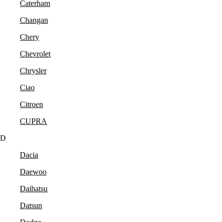
Caterham
Changan
Chery
Chevrolet
Chrysler
Ciao
Citroen
CUPRA
D
Dacia
Daewoo
Daihatsu
Datsun