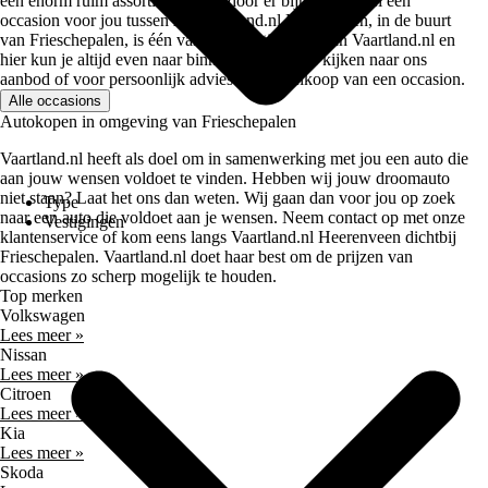
een enorm ruim assortiment waardoor er bijna altijd wel een
occasion voor jou tussen zit. Vaartland.nl Heerenveen, in de buurt
van Frieschepalen, is één van de 5 vestigingen van Vaartland.nl en
hier kun je altijd even naar binnen lopen om te kijken naar ons
aanbod of voor persoonlijk advies bij de aankoop van een occasion.
Alle occasions
Autokopen in omgeving van Frieschepalen
Vaartland.nl heeft als doel om in samenwerking met jou een auto die
aan jouw wensen voldoet te vinden. Hebben wij jouw droomauto
niet staan? Laat het ons dan weten. Wij gaan dan voor jou op zoek
Type
naar een auto die voldoet aan je wensen. Neem contact op met onze
Vestigingen
klantenservice of kom eens langs Vaartland.nl Heerenveen dichtbij
Frieschepalen. Vaartland.nl doet haar best om de prijzen van
occasions zo scherp mogelijk te houden.
Top merken
Volkswagen
Lees meer »
Nissan
Lees meer »
Citroen
Lees meer »
Kia
Lees meer »
Skoda