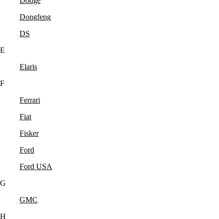
Dodge
Dongfeng
DS
E
Elaris
F
Ferrari
Fiat
Fisker
Ford
Ford USA
G
GMC
H