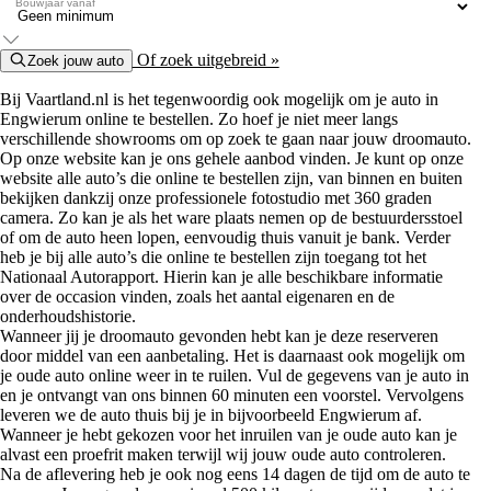
Bouwjaar vanaf
Of zoek uitgebreid »
Zoek jouw auto
Bij Vaartland.nl is het tegenwoordig ook mogelijk om je auto in
Engwierum online te bestellen. Zo hoef je niet meer langs
verschillende showrooms om op zoek te gaan naar jouw droomauto.
Op onze website kan je ons gehele aanbod vinden. Je kunt op onze
website alle auto’s die online te bestellen zijn, van binnen en buiten
bekijken dankzij onze professionele fotostudio met 360 graden
camera. Zo kan je als het ware plaats nemen op de bestuurdersstoel
of om de auto heen lopen, eenvoudig thuis vanuit je bank. Verder
heb je bij alle auto’s die online te bestellen zijn toegang tot het
Nationaal Autorapport. Hierin kan je alle beschikbare informatie
over de occasion vinden, zoals het aantal eigenaren en de
onderhoudshistorie.
Wanneer jij je droomauto gevonden hebt kan je deze reserveren
door middel van een aanbetaling. Het is daarnaast ook mogelijk om
je oude auto online weer in te ruilen. Vul de gegevens van je auto in
en je ontvangt van ons binnen 60 minuten een voorstel. Vervolgens
leveren we de auto thuis bij je in bijvoorbeeld Engwierum af.
Wanneer je hebt gekozen voor het inruilen van je oude auto kan je
alvast een proefrit maken terwijl wij jouw oude auto controleren.
Na de aflevering heb je ook nog eens 14 dagen de tijd om de auto te