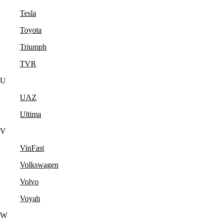
Tesla
Toyota
Triumph
TVR
U
UAZ
Ultima
V
VinFast
Volkswagen
Volvo
Voyah
W