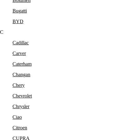
Boldmen
Bugatti
BYD
C
Cadillac
Carver
Caterham
Changan
Chery
Chevrolet
Chrysler
Ciao
Citroen
CUPRA