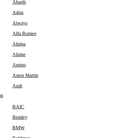
Abarth
Adria
Aiways
Alfa Romeo
Alpina
Alpine
Amigo
Aston Martin
Audi
B
BAIC
Bentley
BMW