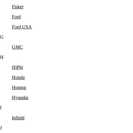
Fisker
Ford
Ford USA
G
GMC
H
HiPhi
Honda
Hongqi
Hyundai
I
Infiniti
J