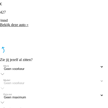
€
427
/mnd
Bekijk deze auto »
Zie jij jezelf al zitten?
Merk
Model
Prijs tot