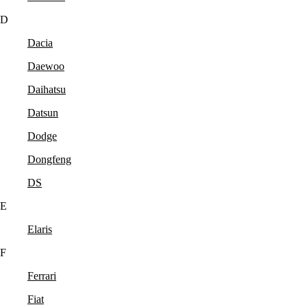
D
Dacia
Daewoo
Daihatsu
Datsun
Dodge
Dongfeng
DS
E
Elaris
F
Ferrari
Fiat