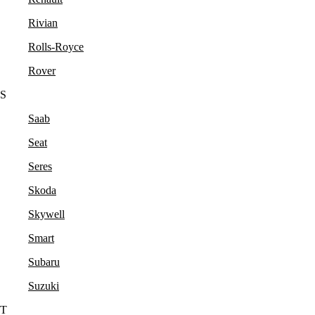
Rivian
Rolls-Royce
Rover
S
Saab
Seat
Seres
Skoda
Skywell
Smart
Subaru
Suzuki
T