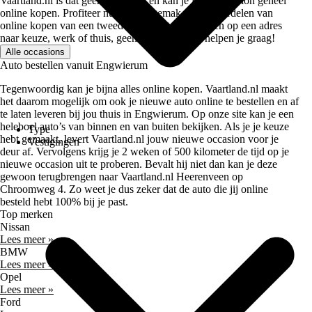
Vaartland.nl is dat geen probleem en kan je jouw occasion geheel
online kopen. Profiteer nu van het gemak en de voordelen van
online kopen van een tweedehands auto. Afleveren op een adres
naar keuze, werk of thuis, geen probleem. Wij helpen je graag!
Alle occasions
Auto bestellen vanuit Engwierum
Tegenwoordig kan je bijna alles online kopen. Vaartland.nl maakt
het daarom mogelijk om ook je nieuwe auto online te bestellen en af
te laten leveren bij jou thuis in Engwierum. Op onze site kan je een
heleboel auto’s van binnen en van buiten bekijken. Als je je keuze
Type
hebt gemaakt, levert Vaartland.nl jouw nieuwe occasion voor je
Vestigingen
deur af. Vervolgens krijg je 2 weken of 500 kilometer de tijd op je
nieuwe occasion uit te proberen. Bevalt hij niet dan kan je deze
gewoon terugbrengen naar Vaartland.nl Heerenveen op
Chroomweg 4. Zo weet je dus zeker dat de auto die jij online
besteld hebt 100% bij je past.
Top merken
Nissan
Lees meer »
BMW
Lees meer »
Opel
Lees meer »
Ford