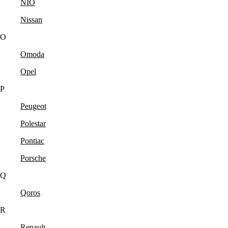
NIO
Nissan
O
Omoda
Opel
P
Peugeot
Polestar
Pontiac
Porsche
Q
Qoros
R
Renault