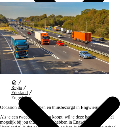
Auto Diensten
Regio
Friesland
Engwierum
Occasion online bestellen en thuisbezorgd in Engwierum
Als je een tweedehands auto koopt, wil je deze het liefst zo snel
mogelijk bij jou thuis bezorgd hebben in Engwierum. Bij