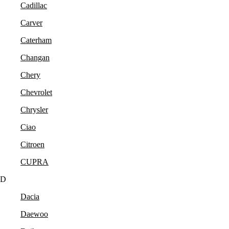
Cadillac
Carver
Caterham
Changan
Chery
Chevrolet
Chrysler
Ciao
Citroen
CUPRA
D
Dacia
Daewoo