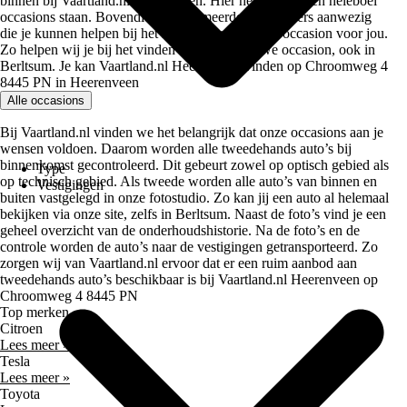
binnen bij Vaartland.nl Heerenveen. Hier hebben we een heleboel
occasions staan. Bovendien zijn er meerdere verkopers aanwezig
die je kunnen helpen bij het kiezen voor de beste occasion voor jou.
Zo helpen wij je bij het vinden van jouw nieuwe occasion, ook in
Berltsum. Je kan Vaartland.nl Heerenveen vinden op Chroomweg 4
8445 PN in Heerenveen
Alle occasions
Bij Vaartland.nl vinden we het belangrijk dat onze occasions aan je
wensen voldoen. Daarom worden alle tweedehands auto’s bij
binnenkomst gecontroleerd. Dit gebeurt zowel op optisch gebied als
Type
op technisch gebied. Als tweede worden alle auto’s van binnen en
Vestigingen
buiten vastgelegd in onze fotostudio. Zo kan jij een auto al helemaal
bekijken via onze site, zelfs in Berltsum. Naast de foto’s vind je een
geheel overzicht van de onderhoudshistorie. Na de foto’s en de
controle worden de auto’s naar de vestigingen getransporteerd. Zo
zorgen wij van Vaartland.nl ervoor dat er een ruim aanbod aan
tweedehands auto’s beschikbaar is bij Vaartland.nl Heerenveen op
Chroomweg 4 8445 PN
Top merken
Citroen
Lees meer »
Tesla
Lees meer »
Toyota