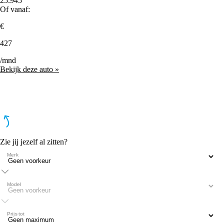
25.945
Of vanaf:
€
427
/mnd
Bekijk deze auto »
Zie jij jezelf al zitten?
Merk
Model
Prijs tot