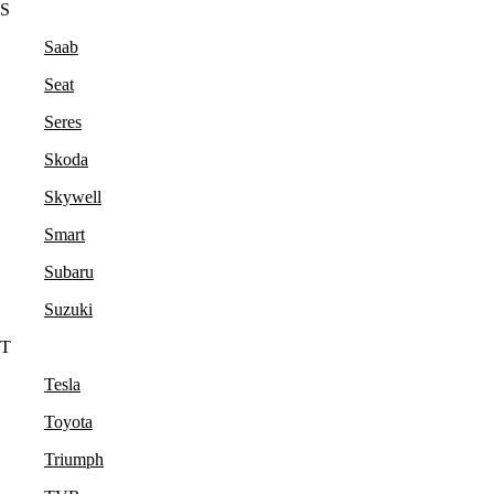
S
Saab
Seat
Seres
Skoda
Skywell
Smart
Subaru
Suzuki
T
Tesla
Toyota
Triumph