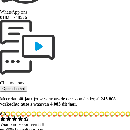
WhatsApp ons
0182 ‑ 748576
Chat met ons
Open de chat
Meer dan
40 jaar
jouw vertrouwde occasion dealer, al
245.808
verkochte auto's
waarvan
4.083 dit jaar.
8.8
Vaartland scoort een 8.8
en 89% beveelt ons aan