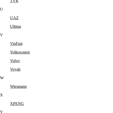
TVR
U
UAZ
Ultima
V
VinFast
Volkswagen
Volvo
Voyah
W
Wiesmann
X
XPENG
Y