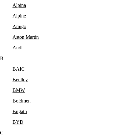
Alpina
Alpine
Amigo
Aston Martin
Audi
B
BAIC
Bentley
BMW
Boldmen
Bugatti
BYD
C