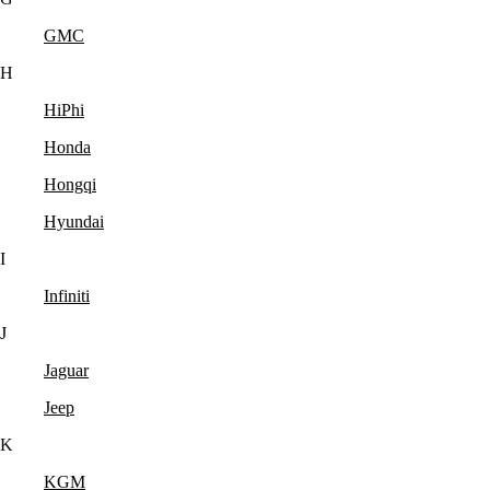
GMC
H
HiPhi
Honda
Hongqi
Hyundai
I
Infiniti
J
Jaguar
Jeep
K
KGM