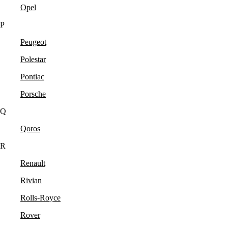
Opel
P
Peugeot
Polestar
Pontiac
Porsche
Q
Qoros
R
Renault
Rivian
Rolls-Royce
Rover