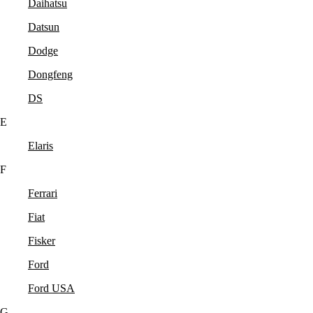
Daihatsu
Datsun
Dodge
Dongfeng
DS
E
Elaris
F
Ferrari
Fiat
Fisker
Ford
Ford USA
G