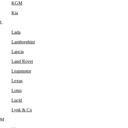
KGM
Kia
L
Lada
Lamborghini
Lancia
Land Rover
Leapmotor
Lexus
Lotus
Lucid
Lynk & Co
M