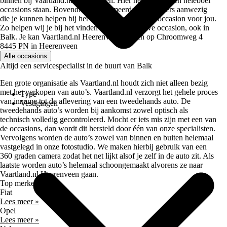
binnen bij Vaartland.nl Heerenveen. Hier hebben we een heleboel
occasions staan. Bovendien zijn er meerdere verkopers aanwezig
die je kunnen helpen bij het kiezen voor de beste occasion voor jou.
Zo helpen wij je bij het vinden van jouw nieuwe occasion, ook in
Balk. Je kan Vaartland.nl Heerenveen vinden op Chroomweg 4
8445 PN in Heerenveen
Alle occasions
Altijd een servicespecialist in de buurt van Balk
Een grote organisatie als Vaartland.nl houdt zich niet alleen bezig
met het verkopen van auto’s. Vaartland.nl verzorgt het gehele proces
Type
van inname tot de aflevering van een tweedehands auto. De
Vestigingen
tweedehands auto’s worden bij aankomst zowel optisch als
technisch volledig gecontroleerd. Mocht er iets mis zijn met een van
de occasions, dan wordt dit hersteld door één van onze specialisten.
Vervolgens worden de auto’s zowel van binnen en buiten helemaal
vastgelegd in onze fotostudio. We maken hierbij gebruik van een
360 graden camera zodat het net lijkt alsof je zelf in de auto zit. Als
laatste worden auto’s helemaal schoongemaakt alvorens ze naar
Vaartland.nl Heerenveen gaan.
Top merken
Fiat
Lees meer »
Opel
Lees meer »