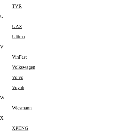
TVR
U
UAZ
Ultima
V
VinFast
Volkswagen
Volvo
Voyah
W
Wiesmann
X
XPENG