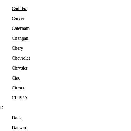
Cadillac
Carver
Caterham
Changan
Chery
Chevrolet
Chrysler
Ciao
Citroen
CUPRA
D
Dacia
Daewoo