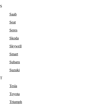
S
Saab
Seat
Seres
Skoda
Skywell
Smart
Subaru
Suzuki
T
Tesla
Toyota
Triumph