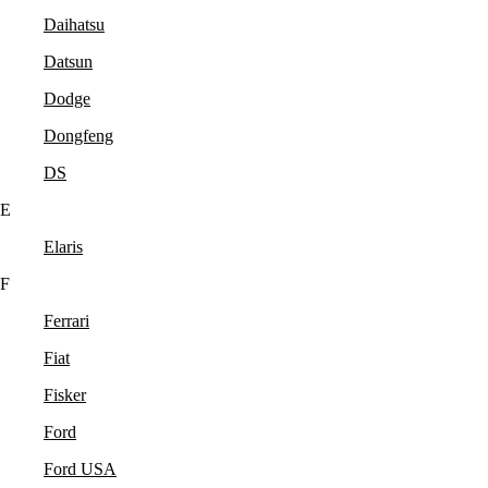
Daihatsu
Datsun
Dodge
Dongfeng
DS
E
Elaris
F
Ferrari
Fiat
Fisker
Ford
Ford USA