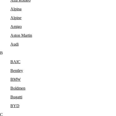
Alfa Romeo
Alpina
Alpine
Amigo
Aston Martin
Audi
B
BAIC
Bentley
BMW
Boldmen
Bugatti
BYD
C