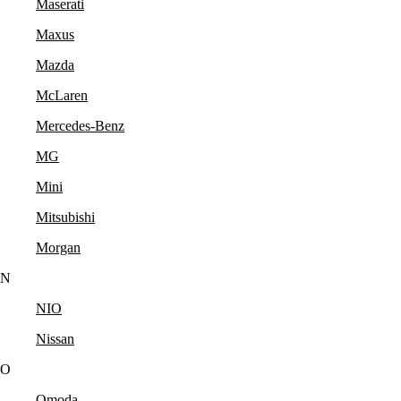
Maserati
Maxus
Mazda
McLaren
Mercedes-Benz
MG
Mini
Mitsubishi
Morgan
N
NIO
Nissan
O
Omoda