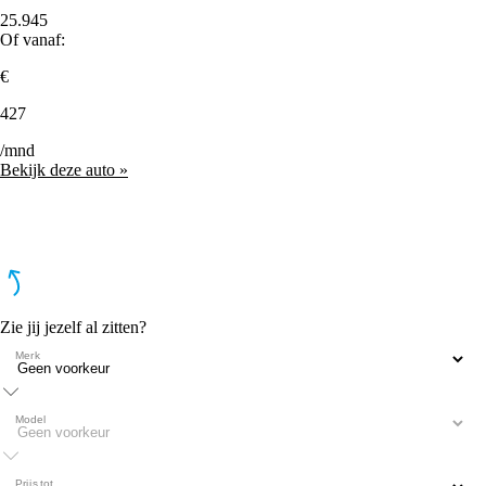
25.945
Of vanaf:
€
427
/mnd
Bekijk deze auto »
Zie jij jezelf al zitten?
Merk
Model
Prijs tot