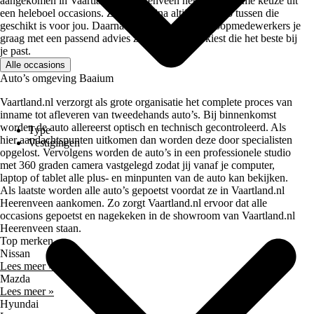
aangekomen in Vaartland.nl Heerenveen heb je een ruime keuze uit
een heleboel occasions. Zo zit er bijna altijd een auto tussen die
geschikt is voor jou. Daarnaast helpen onze verkoopmedewerkers je
graag met een passend advies zodat je de auto kiest die het beste bij
je past.
Alle occasions
Auto’s omgeving Baaium
Vaartland.nl verzorgt als grote organisatie het complete proces van
inname tot afleveren van tweedehands auto’s. Bij binnenkomst
worden de auto allereerst optisch en technisch gecontroleerd. Als
Type
hier aandachtspunten uitkomen dan worden deze door specialisten
Vestigingen
opgelost. Vervolgens worden de auto’s in een professionele studio
met 360 graden camera vastgelegd zodat jij vanaf je computer,
laptop of tablet alle plus- en minpunten van de auto kan bekijken.
Als laatste worden alle auto’s gepoetst voordat ze in Vaartland.nl
Heerenveen aankomen. Zo zorgt Vaartland.nl ervoor dat alle
occasions gepoetst en nagekeken in de showroom van Vaartland.nl
Heerenveen staan.
Top merken
Nissan
Lees meer »
Mazda
Lees meer »
Hyundai