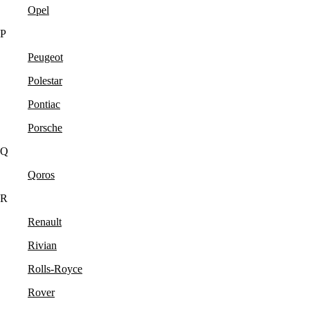
Opel
P
Peugeot
Polestar
Pontiac
Porsche
Q
Qoros
R
Renault
Rivian
Rolls-Royce
Rover