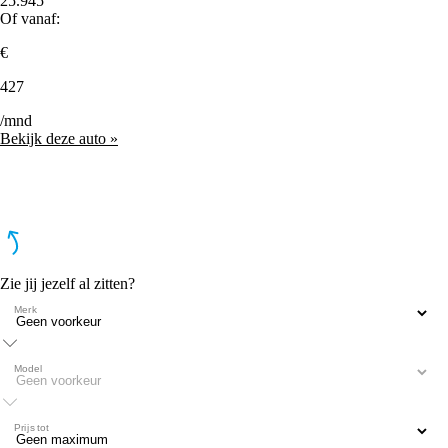
25.945
Of vanaf:
€
427
/mnd
Bekijk deze auto »
Zie jij jezelf al zitten?
Merk
Model
Prijs tot