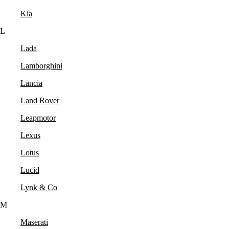
Kia
L
Lada
Lamborghini
Lancia
Land Rover
Leapmotor
Lexus
Lotus
Lucid
Lynk & Co
M
Maserati