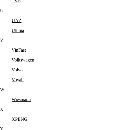
TVR
U
UAZ
Ultima
V
VinFast
Volkswagen
Volvo
Voyah
W
Wiesmann
X
XPENG
Y