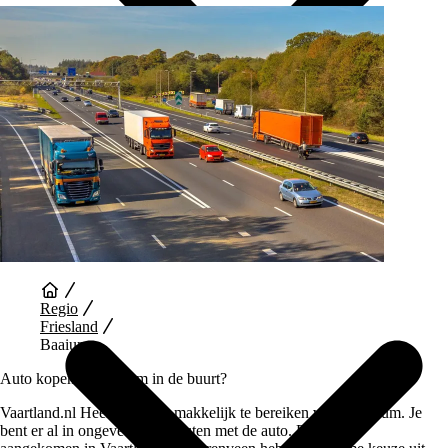
Auto Diensten
Regio
Friesland
Baaium
Auto kopen bij Baaium in de buurt?
Vaartland.nl Heerenveen is makkelijk te bereiken vanaf Baaium. Je
bent er al in ongeveer 35 minuten met de auto. Eenmaal