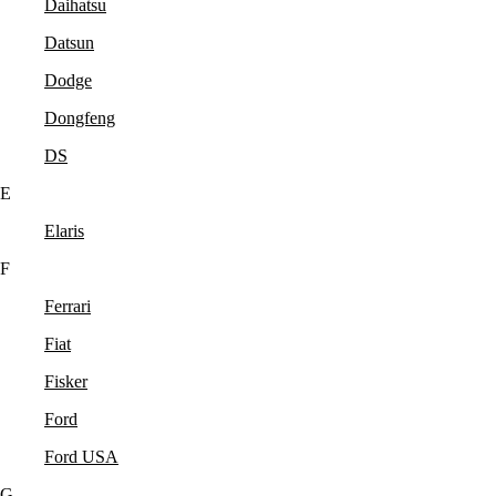
Daihatsu
Datsun
Dodge
Dongfeng
DS
E
Elaris
F
Ferrari
Fiat
Fisker
Ford
Ford USA
G