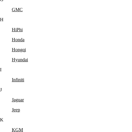
GMC
H
HiPhi
Honda
Hongqi
Hyundai
I
Infiniti
J
Jaguar
Jeep
K
KGM