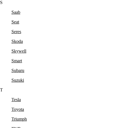
S
Saab
Seat
Seres
Skoda
Skywell
Smart
Subaru
Suzuki
T
Tesla
Toyota
Triumph