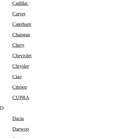
Cadillac
Carver
Caterham
Changan
Chery
Chevrolet
Chrysler
Ciao
Citroen
CUPRA
D
Dacia
Daewoo