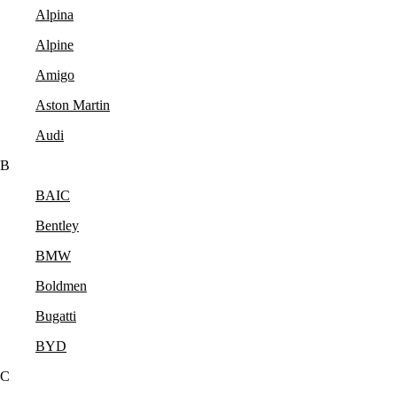
Alpina
Alpine
Amigo
Aston Martin
Audi
B
BAIC
Bentley
BMW
Boldmen
Bugatti
BYD
C