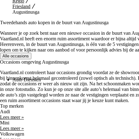
Regio
Friesland
Augustinusga
Tweedehands auto kopen in de buurt van Augustinusga
Wanneer je op zoek bent naar een nieuwe occasion in de buurt van Aug
Vaartland.nl heeft een enorm ruim assortiment waardoor er bijna altijd 
Heerenveen, in de buurt van Augustinusga, is één van de 5 vestigingen 
lopen om te kijken naar ons aanbod of voor persoonlijk advies bij de 
Alle occasions
Occasions omgeving Augustinusga
Vaartland.nl controleert haar occasions grondig voordat ze de showro
bij binnenkomst helemaal gecontroleerd (zowel optisch als technisch). 
Auto Diensten
zodat de occasions er weer als nieuw uit zijn. Na het schoonmaken wo
in onze fotostudio. Zo kun je op onze site alle auto’s helemaal van bi
de auto’s zijn vastgelegd worden ze naar de vestigingen verplaatst en z
een ruim assortiment occasions staat waar jij je keuze kunt maken.
Top merken
Audi
Lees meer »
Mini
Lees meer »
Volkswagen