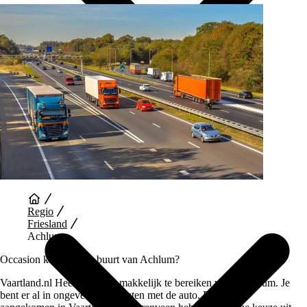
Auto Diensten
Regio
Friesland
Achlum
Occasion kopen in de buurt van Achlum?
Vaartland.nl Heerenveen is makkelijk te bereiken vanaf Achlum. Je
bent er al in ongeveer 40 minuten met de auto. Eenmaal