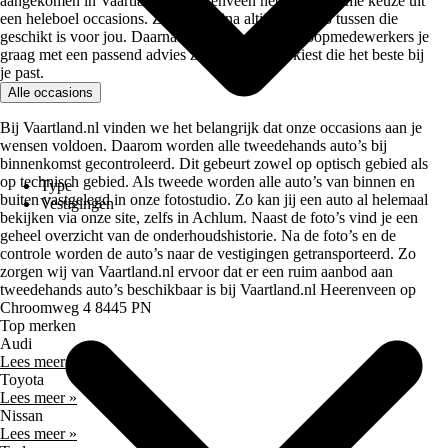
aangekomen in Vaartland.nl Heerenveen heb je een ruime keuze uit
een heleboel occasions. Zo zit er bijna altijd een auto tussen die
geschikt is voor jou. Daarnaast helpen onze verkoopmedewerkers je
graag met een passend advies zodat je de auto kiest die het beste bij
je past.
Alle occasions
Bij Vaartland.nl vinden we het belangrijk dat onze occasions aan je
wensen voldoen. Daarom worden alle tweedehands auto’s bij
binnenkomst gecontroleerd. Dit gebeurt zowel op optisch gebied als
op technisch gebied. Als tweede worden alle auto’s van binnen en
Type
buiten vastgelegd in onze fotostudio. Zo kan jij een auto al helemaal
Vestigingen
bekijken via onze site, zelfs in Achlum. Naast de foto’s vind je een
geheel overzicht van de onderhoudshistorie. Na de foto’s en de
controle worden de auto’s naar de vestigingen getransporteerd. Zo
zorgen wij van Vaartland.nl ervoor dat er een ruim aanbod aan
tweedehands auto’s beschikbaar is bij Vaartland.nl Heerenveen op
Chroomweg 4 8445 PN
Top merken
Audi
Lees meer »
Toyota
Lees meer »
Nissan
Lees meer »