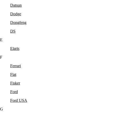
Datsun
Dodge
Dongfeng
DS
E
Elaris
F
Ferrari
Fiat
Fisker
Ford
Ford USA
G