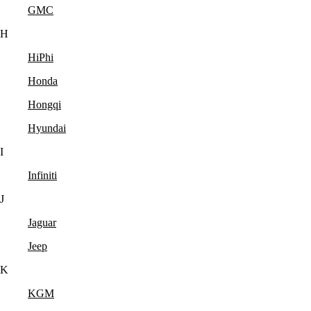
GMC
H
HiPhi
Honda
Hongqi
Hyundai
I
Infiniti
J
Jaguar
Jeep
K
KGM