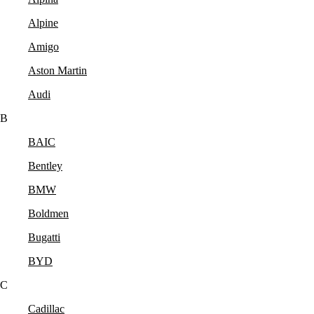
Alpine
Amigo
Aston Martin
Audi
B
BAIC
Bentley
BMW
Boldmen
Bugatti
BYD
C
Cadillac