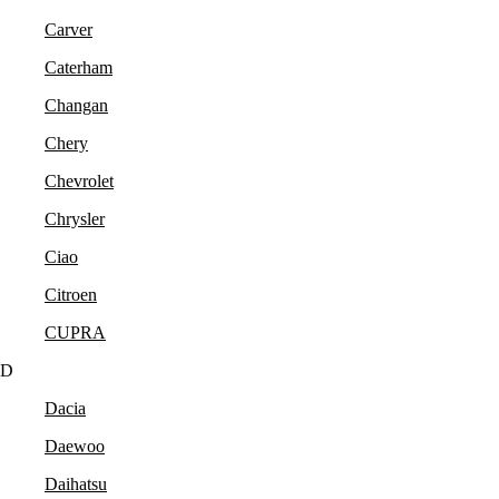
Carver
Caterham
Changan
Chery
Chevrolet
Chrysler
Ciao
Citroen
CUPRA
D
Dacia
Daewoo
Daihatsu