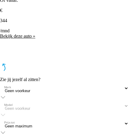
Of vanaf:
€
344
/mnd
Bekijk deze auto »
Zie jij jezelf al zitten?
Merk
Model
Prijs tot