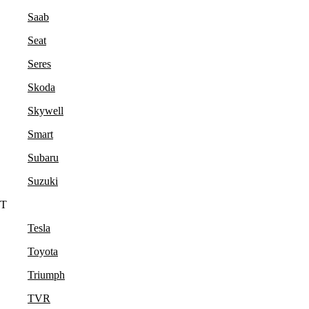
Saab
Seat
Seres
Skoda
Skywell
Smart
Subaru
Suzuki
T
Tesla
Toyota
Triumph
TVR