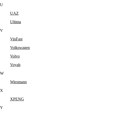
U
UAZ
Ultima
V
VinFast
Volkswagen
Volvo
Voyah
W
Wiesmann
X
XPENG
Y