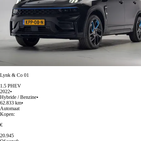
Lynk & Co 01
1.5 PHEV
2022
•
Hybride / Benzine
•
62.833 km
•
Automaat
Kopen:
€
20.945