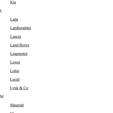
Kia
L
Lada
Lamborghini
Lancia
Land Rover
Leapmotor
Lexus
Lotus
Lucid
Lynk & Co
M
Maserati