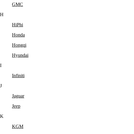
GMC
H
HiPhi
Honda
Hongqi
Hyundai
I
Infiniti
J
Jaguar
Jeep
K
KGM