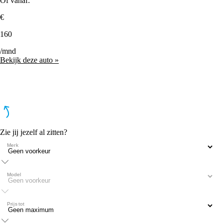
Of vanaf:
€
160
/mnd
Bekijk deze auto »
Zie jij jezelf al zitten?
Merk
Model
Prijs tot