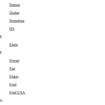
Datsun
Dodge
Dongfeng
DS
E
Elaris
F
Ferrari
Fiat
Fisker
Ford
Ford USA
G