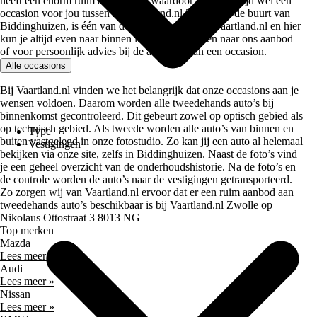
heeft een enorm ruim assortiment waardoor er bijna altijd wel een
occasion voor jou tussen zit. Vaartland.nl Zwolle, in de buurt van
Biddinghuizen, is één van de 5 vestigingen van Vaartland.nl en hier
kun je altijd even naar binnen lopen om te kijken naar ons aanbod
of voor persoonlijk advies bij de aankoop van een occasion.
Alle occasions
Bij Vaartland.nl vinden we het belangrijk dat onze occasions aan je
wensen voldoen. Daarom worden alle tweedehands auto’s bij
binnenkomst gecontroleerd. Dit gebeurt zowel op optisch gebied als
op technisch gebied. Als tweede worden alle auto’s van binnen en
Type
buiten vastgelegd in onze fotostudio. Zo kan jij een auto al helemaal
Vestigingen
bekijken via onze site, zelfs in Biddinghuizen. Naast de foto’s vind
je een geheel overzicht van de onderhoudshistorie. Na de foto’s en
de controle worden de auto’s naar de vestigingen getransporteerd.
Zo zorgen wij van Vaartland.nl ervoor dat er een ruim aanbod aan
tweedehands auto’s beschikbaar is bij Vaartland.nl Zwolle op
Nikolaus Ottostraat 3 8013 NG
Top merken
Mazda
Lees meer »
Audi
Lees meer »
Nissan
Lees meer »