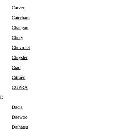
Carver
Caterham
Changan
Chery
Chevrolet
Chrysler
Ciao
Citroen
CUPRA
D
Dacia
Daewoo
Daihatsu