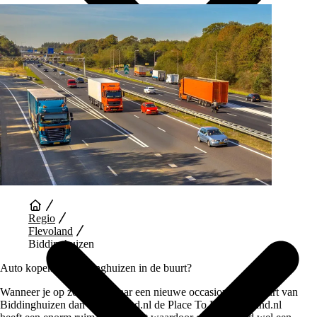
Auto Diensten
Regio
Flevoland
Biddinghuizen
Auto kopen bij Biddinghuizen in de buurt?
Wanneer je op zoek bent naar een nieuwe occasion in de buurt van
Biddinghuizen dan is Vaartland.nl de Place To Be. Vaartland.nl