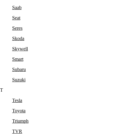
Saab
Seat
Seres
Skoda
Skywell
Smart
Subaru
Suzuki
T
Tesla
Toyota
Triumph
TVR