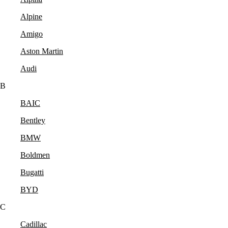
Alpine
Amigo
Aston Martin
Audi
B
BAIC
Bentley
BMW
Boldmen
Bugatti
BYD
C
Cadillac