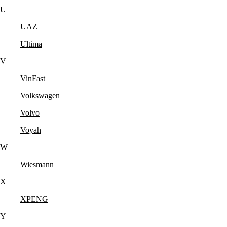
U
UAZ
Ultima
V
VinFast
Volkswagen
Volvo
Voyah
W
Wiesmann
X
XPENG
Y