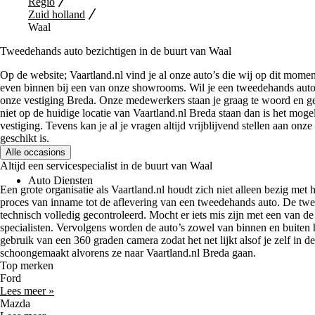
Regio
Zuid holland
Waal
Tweedehands auto bezichtigen in de buurt van Waal
Op de website; Vaartland.nl vind je al onze auto’s die wij op dit mome
even binnen bij een van onze showrooms. Wil je een tweedehands auto
onze vestiging Breda. Onze medewerkers staan je graag te woord en g
niet op de huidige locatie van Vaartland.nl Breda staan dan is het moge
vestiging. Tevens kan je al je vragen altijd vrijblijvend stellen aan on
geschikt is.
Alle occasions
Altijd een servicespecialist in de buurt van Waal
Auto Diensten
Een grote organisatie als Vaartland.nl houdt zich niet alleen bezig met 
proces van inname tot de aflevering van een tweedehands auto. De twe
technisch volledig gecontroleerd. Mocht er iets mis zijn met een van de
specialisten. Vervolgens worden de auto’s zowel van binnen en buiten 
gebruik van een 360 graden camera zodat het net lijkt alsof je zelf in de
schoongemaakt alvorens ze naar Vaartland.nl Breda gaan.
Top merken
Ford
Lees meer »
Mazda