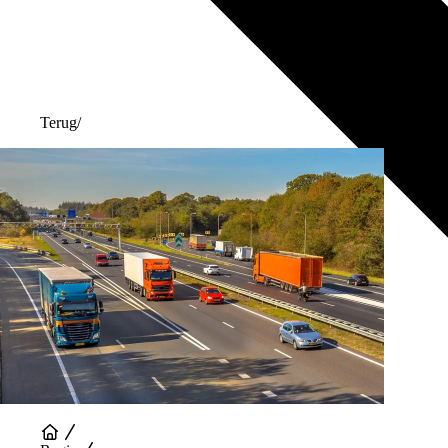
Terug
/