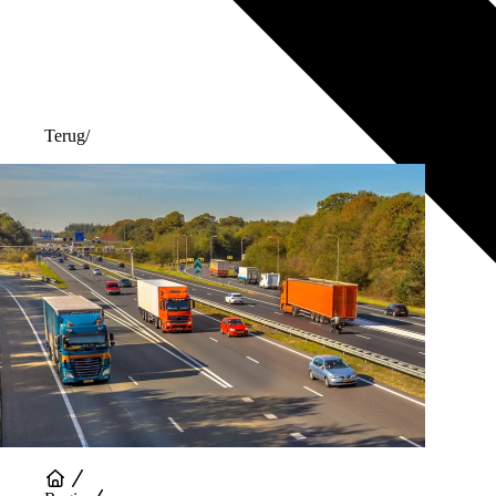
Terug
/