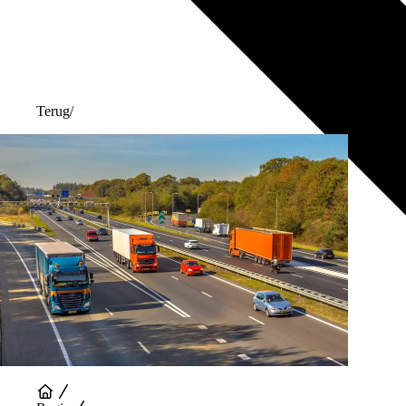
Terug
/