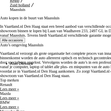
Regio
Zuid holland
Maassluis
Auto kopen in de buurt van Maassluis
In Vaartland.nl Den Haag staat een breed aanbod van verschillende oc
showroom binnen te lopen bij Laan van Waalhaven 233, 2497 GL in De
vanaf Maassluis. Tevens biedt Vaartland.nl verschillende garantie moge
Alle occasions
Auto’s omgeving Maassluis
Vaartland.nl verzorgt als grote organisatie het complete proces van inn
binnenkomst worden de auto allereerst optisch en technisch gecontrol
door specialisten opgelost. Vervolgens worden de auto’s in een profess
Auto Diensten
vanaf je computer, laptop of tablet alle plus- en minpunten van de auto 
voordat ze in Vaartland.nl Den Haag aankomen. Zo zorgt Vaartland.nl e
showroom van Vaartland.nl Den Haag staan.
Top merken
Renault
Lees meer »
Mazda
Lees meer »
BMW
Lees meer »