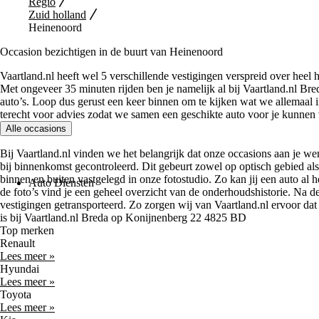
Regio
Zuid holland
Heinenoord
Occasion bezichtigen in de buurt van Heinenoord
Vaartland.nl heeft wel 5 verschillende vestigingen verspreid over heel h
Met ongeveer 35 minuten rijden ben je namelijk al bij Vaartland.nl B
auto’s. Loop dus gerust een keer binnen om te kijken wat we allemaal 
terecht voor advies zodat we samen een geschikte auto voor je kunnen
Alle occasions
Bij Vaartland.nl vinden we het belangrijk dat onze occasions aan je 
bij binnenkomst gecontroleerd. Dit gebeurt zowel op optisch gebied al
binnen en buiten vastgelegd in onze fotostudio. Zo kan jij een auto al 
Auto Diensten
de foto’s vind je een geheel overzicht van de onderhoudshistorie. Na de
vestigingen getransporteerd. Zo zorgen wij van Vaartland.nl ervoor da
is bij Vaartland.nl Breda op Konijnenberg 22 4825 BD
Top merken
Renault
Lees meer »
Hyundai
Lees meer »
Toyota
Lees meer »