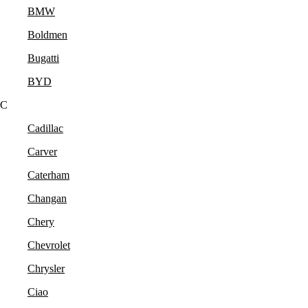
BMW
Boldmen
Bugatti
BYD
C
Cadillac
Carver
Caterham
Changan
Chery
Chevrolet
Chrysler
Ciao