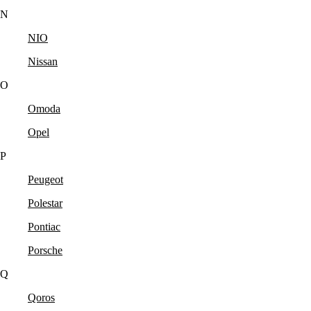
N
NIO
Nissan
O
Omoda
Opel
P
Peugeot
Polestar
Pontiac
Porsche
Q
Qoros