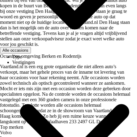
binnen bij een van onze showrooms. Wil je een tweedehands auto
kopen in de buurt van Berken en Rodenrijs? Kom dan even langs
bij onze vestiging Den Haag. Onze medewerkers staan je graag te
woord en geven je persoonlijk advies. Mocht de auto op dat
moment niet op de huidige locatie van Vaartland.nl Den Haag staan
dan is het mogelijk om de auto over te laten komen naar de
betreffende vestiging. Tevens kan je al je vragen altijd vrijblijvend
stellen aan onze verkoopadviseur zodat je exact weet welke auto
voor jou geschikt is.
Alle occasions
Occasions omgeving Berken en Rodenrijs
Type
Vestigingen
Vaartland.nl is een erg grote organisatie die niet alleen auto’s
verkoopt, maar het gehele proces van de inname tot levering van
haar occasions voor haar rekening neemt. Alle occasions worden
zowel technisch als optisch gecontroleerd wanneer ze aankomen.
Mocht er iets mis zijn met een occasion worden deze gebreken door
specialisten opgelost. Na de controle worden de occasions helemaal
vastgelegd met een 360 graden camera in onze professionele
fotostudio. Tenslotte worden alle occasions helemaal
schoongemaakt voordat ze in de showroom van Vaartland.nl Den
Haag komen te staan. Zo heb jij een ruime keuze wanneer je
langskomt op Laan van Waalhaven 233 2497 GL Den Haag
Top merken
Volvo