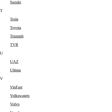
Suzuki
T
Tesla
Toyota
Triumph
TVR
U
UAZ
Ultima
V
VinFast
Volkswagen
Volvo