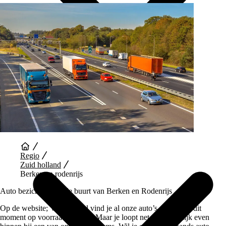
Auto Diensten
Regio
Zuid holland
Berken en rodenrijs
Auto bezichtigen in de buurt van Berken en Rodenrijs
Op de website; Vaartland.nl vind je al onze auto’s die wij op dit
moment op voorraad hebben. Maar je loopt net zo makkelijk even