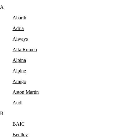
A
Abarth
Adria
Aiways
Alfa Romeo
Alpina
Alpine
Amigo
Aston Martin
Audi
B
BAIC
Bentley