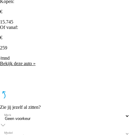
Kopen:
€
15.745
Of vanaf:
€
259
/mnd
Bekijk deze auto »
Zie jij jezelf al zitten?
Merk
Model