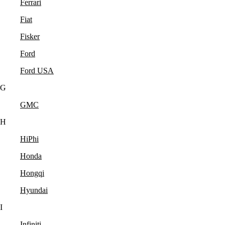
Ferrari
Fiat
Fisker
Ford
Ford USA
G
GMC
H
HiPhi
Honda
Hongqi
Hyundai
I
Infiniti