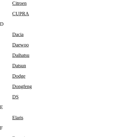
Citroen
CUPRA
D
Dacia
Daewoo
Daihatsu
Datsun
Dodge
Dongfeng
DS
E
Elaris
F