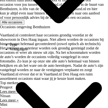
een enorm ruim assortiment waardoor er bijna altijd wel een
occasion voor jou tussen zit. Vaartland.nl Den Haag, in de buurt van
Benthuizen, is één van de 5 vestigingen van Vaartland.nl en hier
kun je altijd even naar binnen lopen om te kijken naar ons aanbod
of voor persoonlijk advies bij de aankoop van een occasion.
Alle occasions
Occasions omgeving Benthuizen
Vaartland.nl controleert haar occasions grondig voordat ze de
showroom in Den Haag ingaan. Niet alleen worden de occasions bij
binnenkomst helemaal gecontroleerd (zowel optisch als technisch).
Type
Het interieur en exterieur worden ook grondig gereinigd zodat de
Vestigingen
occasions er weer als nieuw uit zijn. Na het schoonmaken worden
de auto’s worden de occasions volledig vastgelegd in onze
fotostudio. Zo kun je op onze site alle auto’s helemaal van binnen
bekijken en als het ware om de auto heenlopen. Nadat de auto’s zijn
vastgelegd worden ze naar de vestigingen verplaatst en zorgt
Vaartland.nl ervoor dat er in Vaartland.nl Den Haag een ruim
assortiment occasions staat waar jij je keuze kunt maken.
Top merken
Peugeot
Lees meer »
Nissan
Lees meer »
Mini