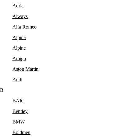
Adria
Aiways
Alfa Romeo
Alpina
Alpine
Amigo
Aston Martin
Audi
B
BAIC
Bentley
BMW
Boldmen