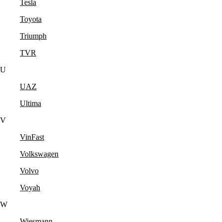
Tesla
Toyota
Triumph
TVR
U
UAZ
Ultima
V
VinFast
Volkswagen
Volvo
Voyah
W
Wiesmann