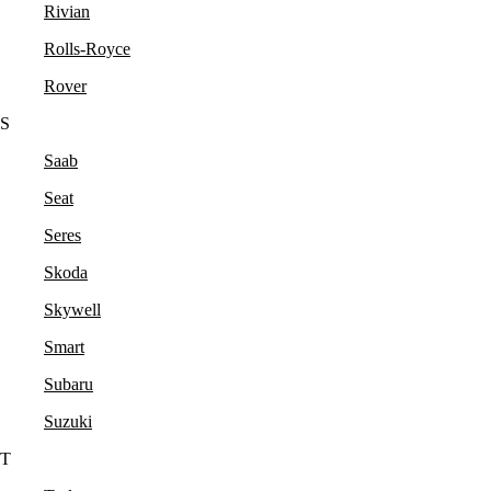
Rivian
Rolls-Royce
Rover
S
Saab
Seat
Seres
Skoda
Skywell
Smart
Subaru
Suzuki
T