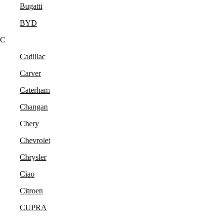
Bugatti
BYD
C
Cadillac
Carver
Caterham
Changan
Chery
Chevrolet
Chrysler
Ciao
Citroen
CUPRA