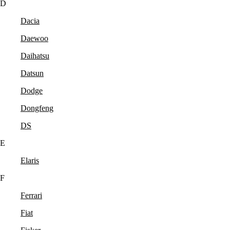
D
Dacia
Daewoo
Daihatsu
Datsun
Dodge
Dongfeng
DS
E
Elaris
F
Ferrari
Fiat