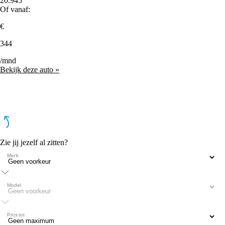
20.945
Of vanaf:
€
344
/mnd
Bekijk deze auto »
Zie jij jezelf al zitten?
Merk
Model
Prijs tot