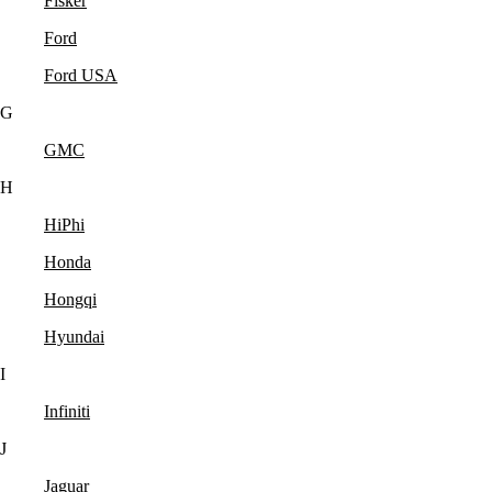
Fisker
Ford
Ford USA
G
GMC
H
HiPhi
Honda
Hongqi
Hyundai
I
Infiniti
J
Jaguar