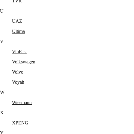
TVR
U
UAZ
Ultima
V
VinFast
Volkswagen
Volvo
Voyah
W
Wiesmann
X
XPENG
Y