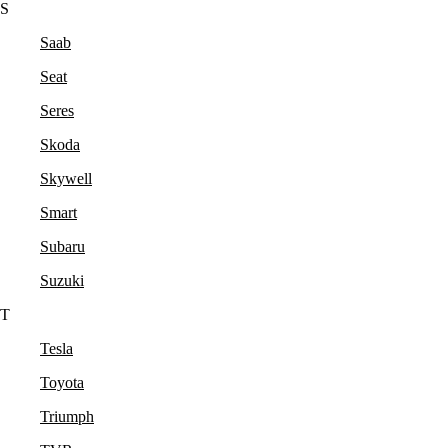
S
Saab
Seat
Seres
Skoda
Skywell
Smart
Subaru
Suzuki
T
Tesla
Toyota
Triumph