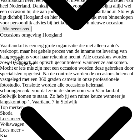
Vaartland.nl heeft een van de meest diverse occasion voorraden van
heel Nederland. Dankzij onze ruime voorraad zit er bijna altijd wel
een occasion bij die aan jouw wensen voldoet. Vaartland.nl Stolwijk
ligt dichtbij Hoogland en hier kun je gemakkelijk even binnenlopen
voor persoonlijk advies bij het kopen van een nieuwe occasion.
Alle occasions
Occasions omgeving Hoogland
Vaartland.nl is een erg grote organisatie die niet alleen auto’s
verkoopt, maar het gehele proces van de inname tot levering van
haar occasions voor haar rekening neemt. Alle occasions worden
Type
zowel technisch als optisch gecontroleerd wanneer ze aankomen.
Vestigingen
Mocht er iets mis zijn met een occasion worden deze gebreken door
specialisten opgelost. Na de controle worden de occasions helemaal
vastgelegd met een 360 graden camera in onze professionele
fotostudio. Tenslotte worden alle occasions helemaal
schoongemaakt voordat ze in de showroom van Vaartland.nl
Stolwijk komen te staan. Zo heb jij een ruime keuze wanneer je
langskomt op ‘t Vaartland 7 in Stolwijk
Top merken
Skoda
Lees meer »
Volkswagen
Lees meer »
Kia