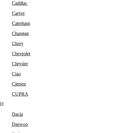
Cadillac
Carver
Caterham
Changan
Chery
Chevrolet
Chrysler
Ciao
Citroen
CUPRA
D
Dacia
Daewoo