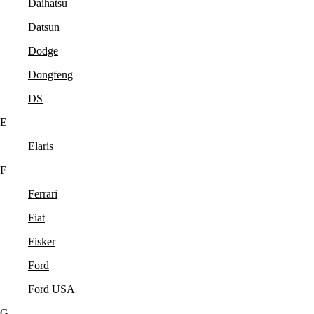
Daihatsu
Datsun
Dodge
Dongfeng
DS
E
Elaris
F
Ferrari
Fiat
Fisker
Ford
Ford USA
G