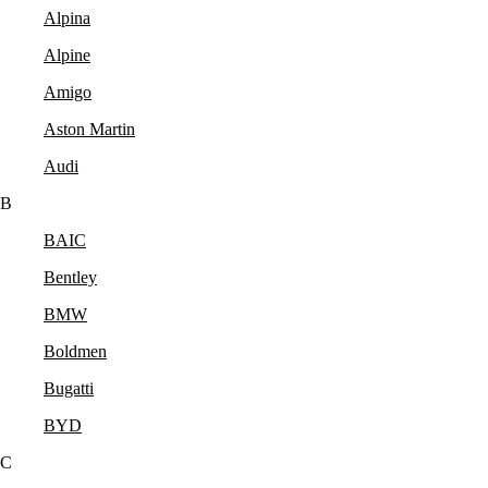
Alpina
Alpine
Amigo
Aston Martin
Audi
B
BAIC
Bentley
BMW
Boldmen
Bugatti
BYD
C