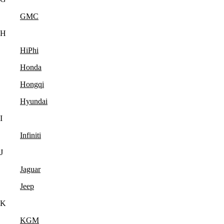
GMC
H
HiPhi
Honda
Hongqi
Hyundai
I
Infiniti
J
Jaguar
Jeep
K
KGM