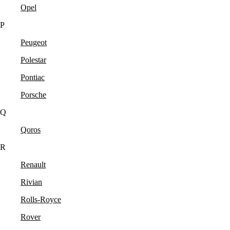
Opel
P
Peugeot
Polestar
Pontiac
Porsche
Q
Qoros
R
Renault
Rivian
Rolls-Royce
Rover