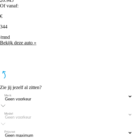
20.945
Of vanaf:
€
344
/mnd
Bekijk deze auto »
Zie jij jezelf al zitten?
Merk
Model
Prijs tot