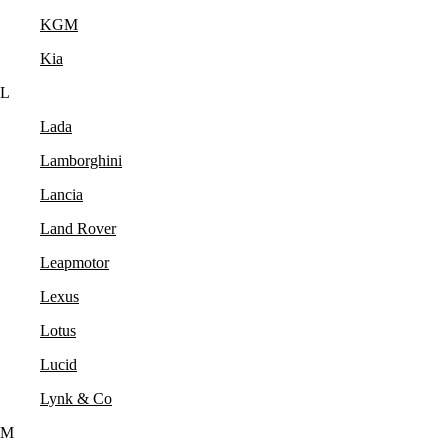
KGM
Kia
L
Lada
Lamborghini
Lancia
Land Rover
Leapmotor
Lexus
Lotus
Lucid
Lynk & Co
M