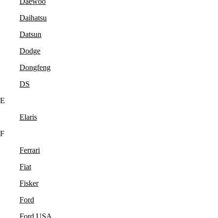
Daewoo
Daihatsu
Datsun
Dodge
Dongfeng
DS
E
Elaris
F
Ferrari
Fiat
Fisker
Ford
Ford USA