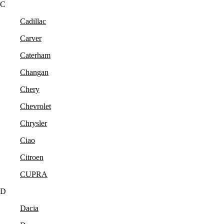
C
Cadillac
Carver
Caterham
Changan
Chery
Chevrolet
Chrysler
Ciao
Citroen
CUPRA
D
Dacia