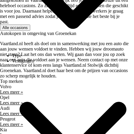
aangekomen in Vaartland.nl Stolwijk heb je een ruime keuze uit een
heleboel occasions. Zo zit er bijna altijd een auto tussen die geschikt
is voor jou. Daarnaast helpen onze verkoopmedewerkers je graag
met een passend advies zodat je de auto kiest die het beste bij je
past.
Alle occasions
Autokopen in omgeving van Groenekan
Vaartland.nl heeft als doel om in samenwerking met jou een auto die
aan jouw wensen voldoet te vinden. Hebben wij jouw droomauto
niet staan? Laat het ons dan weten. Wij gaan dan voor jou op zoek
Type
naar een auto die voldoet aan je wensen. Neem contact op met onze
Vestigingen
klantenservice of kom eens langs Vaartland.nl Stolwijk dichtbij
Groenekan. Vaartland.nl doet haar best om de prijzen van occasions
zo scherp mogelijk te houden.
Top merken
Volvo
Lees meer »
Opel
Lees meer »
Audi
Lees meer »
Peugeot
Lees meer »
Kia