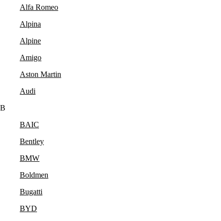
Alfa Romeo
Alpina
Alpine
Amigo
Aston Martin
Audi
B
BAIC
Bentley
BMW
Boldmen
Bugatti
BYD