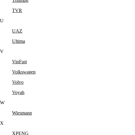
Triumph
TVR
U
UAZ
Ultima
V
VinFast
Volkswagen
Volvo
Voyah
W
Wiesmann
X
XPENG