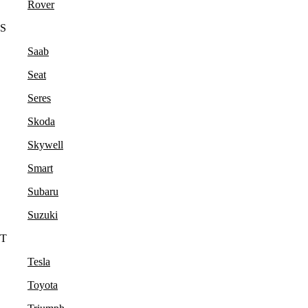
Rover
S
Saab
Seat
Seres
Skoda
Skywell
Smart
Subaru
Suzuki
T
Tesla
Toyota