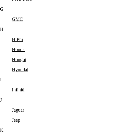
G
GMC
H
HiPhi
Honda
Hongqi
Hyundai
I
Infiniti
J
Jaguar
Jeep
K