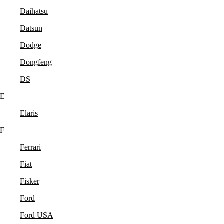
Daihatsu
Datsun
Dodge
Dongfeng
DS
E
Elaris
F
Ferrari
Fiat
Fisker
Ford
Ford USA