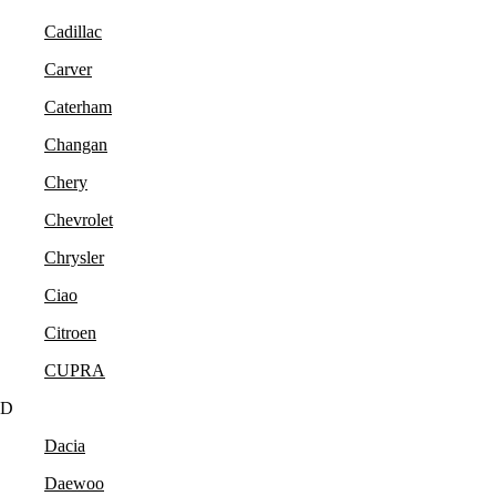
Cadillac
Carver
Caterham
Changan
Chery
Chevrolet
Chrysler
Ciao
Citroen
CUPRA
D
Dacia
Daewoo