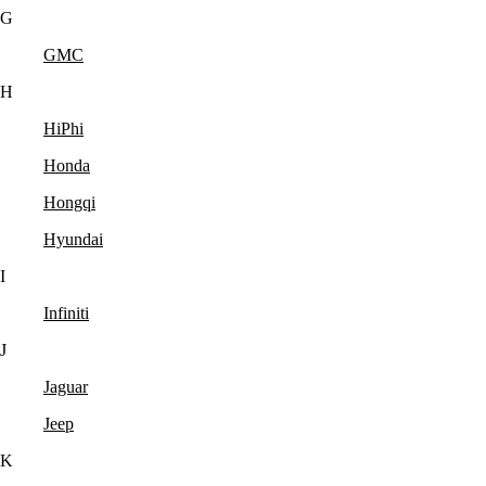
G
GMC
H
HiPhi
Honda
Hongqi
Hyundai
I
Infiniti
J
Jaguar
Jeep
K