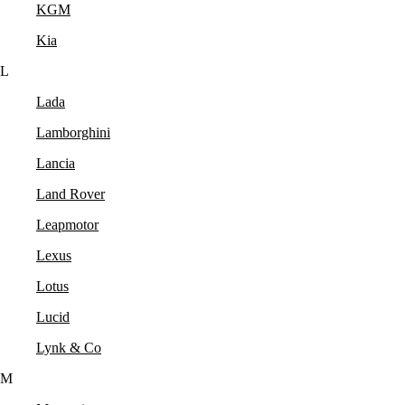
KGM
Kia
L
Lada
Lamborghini
Lancia
Land Rover
Leapmotor
Lexus
Lotus
Lucid
Lynk & Co
M