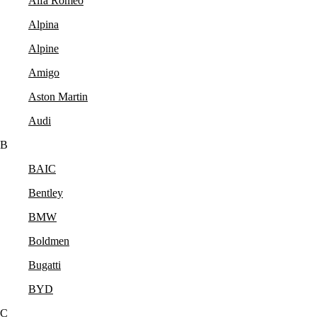
Alfa Romeo
Alpina
Alpine
Amigo
Aston Martin
Audi
B
BAIC
Bentley
BMW
Boldmen
Bugatti
BYD
C