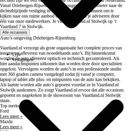
het land zijn we één van de grootste occasiondealers van Nederland.
Vanaf Driebergen-Rijsenburg is het ongeveer 60 kilometer naar de
dichtstbijzijnde vestiging in Stolwijk. Loop eens binnen om te
kijken naar ons ruime aanbod occasions en laat je adviseren door
één van onze medewerkers. Je vindt Vaartland.nl Stolwijk op ‘t
Vaartland 7 in Stolwijk.
Alle occasions
Auto’s omgeving Driebergen-Rijsenburg
Vaartland.nl verzorgt als grote organisatie het complete proces van
inname tot afleveren van tweedehands auto’s. Bij binnenkomst
Type
worden de auto allereerst optisch en technisch gecontroleerd. Als
Vestigingen
hier aandachtspunten uitkomen dan worden deze door specialisten
opgelost. Vervolgens worden de auto’s in een professionele studio
met 360 graden camera vastgelegd zodat jij vanaf je computer,
laptop of tablet alle plus- en minpunten van de auto kan bekijken.
Als laatste worden alle auto’s gepoetst voordat ze in Vaartland.nl
Stolwijk aankomen. Zo zorgt Vaartland.nl ervoor dat alle occasions
gepoetst en nagekeken in de showroom van Vaartland.nl Stolwijk
staan.
Top merken
Ford
Lees meer »
Mazda
Lees meer »