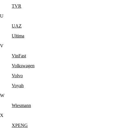
TVR
U
UAZ
Ultima
V
VinFast
Volkswagen
Volvo
Voyah
W
Wiesmann
X
XPENG