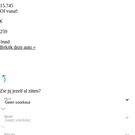
15.745
Of vanaf:
€
259
/mnd
Bekijk deze auto »
Zie jij jezelf al zitten?
Merk
Model
Prijs tot