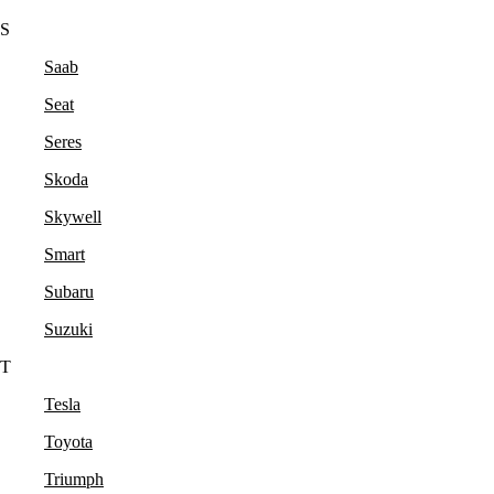
S
Saab
Seat
Seres
Skoda
Skywell
Smart
Subaru
Suzuki
T
Tesla
Toyota
Triumph