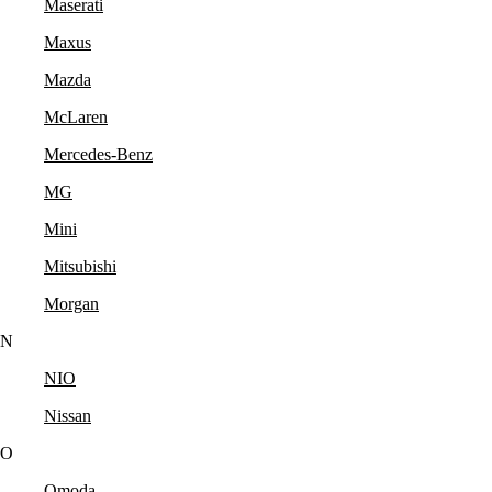
Maserati
Maxus
Mazda
McLaren
Mercedes-Benz
MG
Mini
Mitsubishi
Morgan
N
NIO
Nissan
O
Omoda