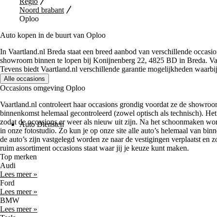
Regio
Noord brabant
Oploo
Auto kopen in de buurt van Oploo
In Vaartland.nl Breda staat een breed aanbod van verschillende occasi
showroom binnen te lopen bij Konijnenberg 22, 4825 BD in Breda. Vaar
Tevens biedt Vaartland.nl verschillende garantie mogelijkheden waarbij 
Alle occasions
Occasions omgeving Oploo
Vaartland.nl controleert haar occasions grondig voordat ze de showroo
binnenkomst helemaal gecontroleerd (zowel optisch als technisch). Het
zodat de occasions er weer als nieuw uit zijn. Na het schoonmaken wo
Auto Diensten
in onze fotostudio. Zo kun je op onze site alle auto’s helemaal van bi
de auto’s zijn vastgelegd worden ze naar de vestigingen verplaatst en z
ruim assortiment occasions staat waar jij je keuze kunt maken.
Top merken
Audi
Lees meer »
Ford
Lees meer »
BMW
Lees meer »